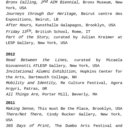
nd
Bronx Calling, 2
AIM Biennial,
Bronx Museum, New
York, USA
Journeys through Our Heritage,
Beirut centre des
Expositions, Beirut, LB
After Hours,
Kunsthalle Galapagos, Brooklyn, USA
th
Friday 13
,
British School, Rome, IT
Part of the Story,
curated by Julian Kreimer at
LESP Gallery, New York, USA
2012
Read Between the Lines,
curated by Micaela
Giovannotti ATLESP Gallery, New York, USA
Invitational Alumni Exhibition,
Hopkins Center for
the Arts, Dartmouth College, NH
Mobility and Identity,
Re Culture Festival, Agora
Argyri, Patras, GR
All Things Are,
Porter Mill, Beverly, MA
2011
Making Sense,
This must Be the Place, Brooklyn, USA
There/Not There,
Cindy Rucker Gallery, New York,
USA
365 Days of Print
, The Dumbo Arts Festival and