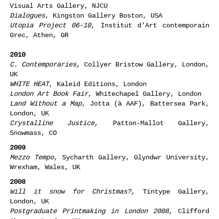
Visual Arts Gallery, NJCU
Dialogues
, Kingston Gallery Boston, USA
Utopia Project 06-10,
Institut d'Art contemporain
Grec, Athen, GR
2010
C. Contemporaries,
Collyer Bristow Gallery, London,
UK
WHITE HEAT
, Kaleid Editions, London
London Art Book Fair
, Whitechapel Gallery, London
Land Without a Map
, Jotta (à AAF), Battersea Park,
London, UK
Crystalline Justice,
Patton-Mallot Gallery,
Snowmass, CO
2009
Mezzo Tempo,
Sycharth Gallery, Glyndwr University,
Wrexham, Wales, UK
2008
Will it snow for Christmas?,
Tintype Gallery,
London, UK
Postgraduate Printmaking in London 2008,
Clifford