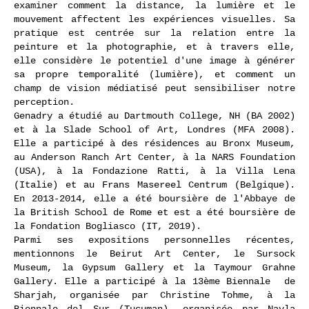
examiner comment la distance, la lumière et le
mouvement affectent les expériences visuelles. Sa
pratique est centrée sur la relation entre la
peinture et la photographie, et à travers elle,
elle considère le potentiel d'une image à générer
sa propre temporalité (lumière), et comment un
champ de vision médiatisé peut sensibiliser notre
perception.
Genadry a étudié au Dartmouth College, NH (BA 2002)
et à la Slade School of Art, Londres (MFA 2008).
Elle a participé à des résidences au Bronx Museum,
au Anderson Ranch Art Center, à la NARS Foundation
(USA), à la Fondazione Ratti, à la Villa Lena
(Italie) et au Frans Masereel Centrum (Belgique).
En 2013-2014, elle a été boursière de l'Abbaye de
la British School de Rome et est a été boursière de
la Fondation Bogliasco (IT, 2019).
Parmi ses expositions personnelles récentes,
mentionnons le Beirut Art Center, le Sursock
Museum, la Gypsum Gallery et la Taymour Grahne
Gallery. Elle a participé à la 13ème Biennale de
Sharjah, organisée par Christine Tohme, à la
Biennale del Sur (Tucuman), organisée par Nayla