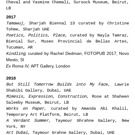
Cheval and Yasmine Chemali, Sursock Museum, Beirut,
LB
2017
Tamawuj,
Sharjah Biennal 13 curated by Christine
Tohme, Sharjah UAE
Poetics, Politics, Place,
curated by Nayla Tamraz,
Bienial Sur, Museo Provincial de Bellas Artes,
Tucuman, AR
Kindling
,
curated by Rachel Dedman, FOTOPUB 2017, Novo
Mesto, SI
Ex Roma IV,
APT Gallery, London
2016
But Still Tomorrow Builds into My Fac
e, Lawrie
Shabibi Gallery, Dubai, UAE
Mimesis, Expression, Construction
, Rose at Shaheen
Saleeby Museum, Beirut, LB
Works on Paper
, curated by Amanda Abi Khalil,
Temporary Art Platform, Beirut, LB
A Verdant Summer
, Taymour Ghrahne Gallery, New
York, NY
Art Dubai
, Taymour Grahne Gallery, Dubai, UAE