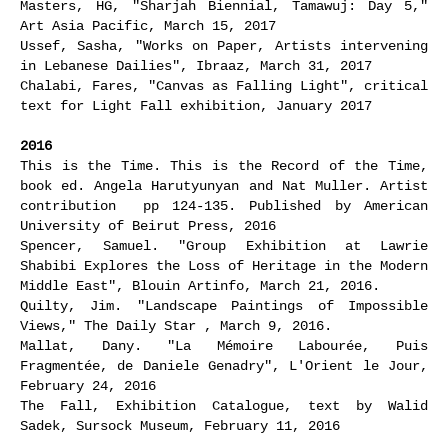
Masters, HG, "Sharjah Biennial, Tamawuj: Day 5,"
Art Asia Pacific, March 15, 2017
Ussef, Sasha, "Works on Paper, Artists intervening
in Lebanese Dailies", Ibraaz, March 31, 2017
Chalabi, Fares, "Canvas as Falling Light", critical
text for Light Fall exhibition, January 2017
2016
This is the Time. This is the Record of the Time,
book ed. Angela Harutyunyan and Nat Muller. Artist
contribution pp 124-135. Published by American
University of Beirut Press, 2016
Spencer, Samuel. "Group Exhibition at Lawrie
Shabibi Explores the Loss of Heritage in the Modern
Middle East", Blouin Artinfo, March 21, 2016.
Quilty, Jim. "Landscape Paintings of Impossible
Views," The Daily Star , March 9, 2016.
Mallat, Dany. "La Mémoire Labourée, Puis
Fragmentée, de Daniele Genadry", L'Orient le Jour,
February 24, 2016
The Fall, Exhibition Catalogue, text by Walid
Sadek, Sursock Museum, February 11, 2016