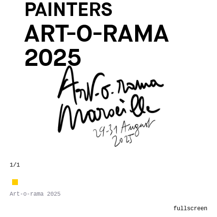
PAINTERS
ART-O-RAMA
2025
1
/1
Art-o-rama 2025
fullscreen