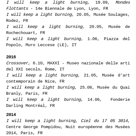
I will keep a light burning,
19.10
,
stadio delle
Terme di Caracalla, Rome
,
IT
I will keep a light burning
,
19.09,
Mondes
Flottants
- 14e Biennale de Lyon, Lyon, FR
I will keep a light burning
, 20.05, Musée Soulages,
Rodez, FR
I will keep a light burning
, 20.05, Musée de
Rochechouart, FR
I will keep a light burning
, 1.06, Piazza del
Popolo, Muro Leccese (LE), IT
2016
Crossover
, 6.10, MAXXI - Museo nazionale delle arti
del XXI secolo, Rome, IT
I will keep a light burning
, 21.05, Musée d'art
contemporain de Nice, FR
I will keep a light burning
, 25.06, Musée du Quai
Branly, Paris, FR
I will keep a light burning
, 14.06, Fonderie
Darling Montréal, FR
2014
I will keep a light burning, Ciel du 17 05 3014
,