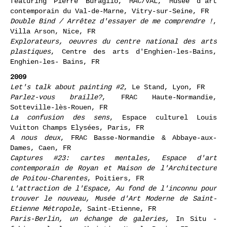
Nevermore. Souvenir, souvenir, que me veux-tu ?
featuring Pierre Buraglio, MAC/VAL, Musée d'art
contemporain du Val-de-Marne, Vitry-sur-Seine, FR
Double Bind / Arrêtez d'essayer de me comprendre !
,
Villa Arson, Nice, FR
Explorateurs, oeuvres du centre national des arts
plastiques
, Centre des arts d'Enghien-les-Bains,
Enghien-les- Bains, FR
2009
Let's talk about painting #2
, Le Stand, Lyon, FR
Parlez-vous braille?
, FRAC Haute-Normandie,
Sotteville-lès-Rouen, FR
La confusion des sens
, Espace culturel Louis
Vuitton Champs Elysées, Paris, FR
A nous deux
, FRAC Basse-Normandie & Abbaye-aux-
Dames, Caen, FR
Captures #23: cartes mentales, Espace d'art
contemporain de Royan et Maison de l'Architecture
de Poitou-Charentes
, Poitiers, FR
L'attraction de l'Espace, Au fond de l'inconnu pour
trouver le nouveau, Musée d'Art Moderne de Saint-
Etienne Métropole
, Saint-Etienne, FR