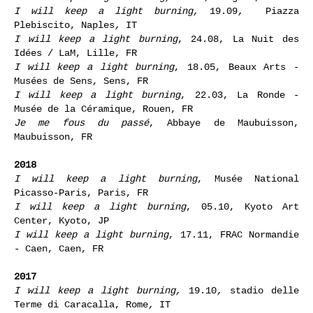
2019
I will keep a light burning
,
05.10, Langres, FR
I will keep a light burning,
19.09
,
Piazza
Plebiscito, Naples
,
IT
I will keep a light burning
, 24.08, La Nuit des
Idées / LaM, Lille, FR
I will keep a light burning
, 18.05, Beaux Arts -
Musées de Sens, Sens, FR
I will keep a light burning
, 22.03, La Ronde -
Musée de la Céramique, Rouen, FR
Je me fous du passé
, Abbaye de Maubuisson,
Maubuisson, FR
2018
I will keep a light burning
, Musée National
Picasso-Paris, Paris, FR
I will keep a light burning
, 05.10, Kyoto Art
Center, Kyoto, JP
I will keep a light burning
, 17.11, FRAC Normandie
- Caen, Caen, FR
2017