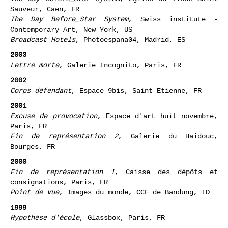
2004
The Day Before_Star System
, Eglise du Vieux Saint
Sauveur, Caen, FR
The Day Before_Star System
, Swiss institute -
Contemporary Art, New York, US
Broadcast Hotels
, Photoespana04, Madrid, ES
2003
Lettre morte
, Galerie Incognito, Paris, FR
2002
Corps défendant
, Espace 9bis, Saint Etienne, FR
2001
Excuse de provocation
, Espace d'art huit novembre,
Paris, FR
Fin de représentation 2
, Galerie du Haidouc,
Bourges, FR
2000
Fin de représentation 1
, Caisse des dépôts et
consignations, Paris, FR
Point de vue
, Images du monde, CCF de Bandung, ID
1999