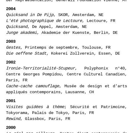
Das neue Europa
, Kultur des Vermischens und politik
der Repraesentation, Generali Foundation Vienne, AT
2004
Quicksand in De Pijp
, SKOR, Amsterdam, NE
L'été photographique de Lectoure
, Lectoure, FR
Quicksand
, De Appel, Amsterdam, NE
Junge akademi
, Akademie der Kuenste, Berlin, DE
2003
Gestes
, Printemps de septembre, Toulouse, FR
Die oeffene Stadt
, Kokerei Zollverein, Essen, DE
2002
Ironie-Territorialité-Stupeur
, Polyphonix n°40,
Centre Georges Pompidou, Centre Culturel Canadien,
Paris, FR
Cache-cache camouflage
, Musée de design et d'arts
appliqués contemporains, Lausanne, CH
2001
Visites guidées à thème
; Sécurité et Patrimoine,
Tokyorama, Palais de Tokyo, Paris, FR
Rewind
, Glassbox, Paris, FR