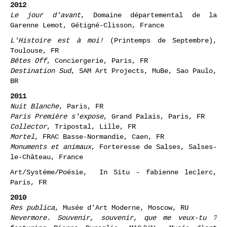
Journées photographiques de Bienne, Bienne, CH
2012
Le jour d'avant
, Domaine départemental de la
Garenne Lemot, Gétigné-Clisson, France
L'Histoire est à moi!
(Printemps de Septembre),
Toulouse, FR
Bêtes Off
, Conciergerie, Paris, FR
Destination Sud
, SAM Art Projects, MuBe, Sao Paulo,
BR
2011
Nuit Blanche
, Paris, FR
Paris Première s'expose
, Grand Palais, Paris, FR
Collector
, Tripostal, Lille, FR
Mortel
, FRAC Basse-Normandie, Caen, FR
Monuments et animaux
, Forteresse de Salses, Salses-
le-Château, France
Art/Systéme/Poésie, In Situ - fabienne leclerc,
Paris, FR
2010
Res publica
, Musée d'Art Moderne, Moscow, RU