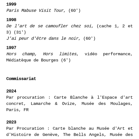
Watch your back
, (9')
1999
Paris Mabuse Visit Tour
, (60')
1998
De l'art de se camoufler chez soi
, (cache 1, 2 et
3) (31')
J'ai peur d'être dans le noir
, (60')
1997
Hors champ, Hors limites
, vidéo performance,
Médiatèque de Bourges (6')
Commissariat
2024
Par procuration : Carte Blanche à l'Espace d'art
concret, Lamarche & Ovize, Musée des Moulages,
Paris, FR
2023