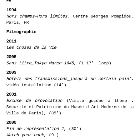
120 minutes
, Fête de l'Art, Espace Montjoie, Paris,
FR
1994
Hors champs-Hors limites
, Centre Georges Pompidou,
Paris, FR
Filmographie
2011
Les Choses de la Vie
2008
Sans titre_Tokyo March 1945
, (1'17'' loop)
2003
Hôtels des transmissions_jusqu'à un certain point
,
vidéo installation (14')
2001
Excuse de provocation
(Visite guidée à thème :
Sécurité et Patrimoine du Musée d'Art Moderne de la
Ville de Paris), (35')
2000
Fin de représentation 1
, (30')