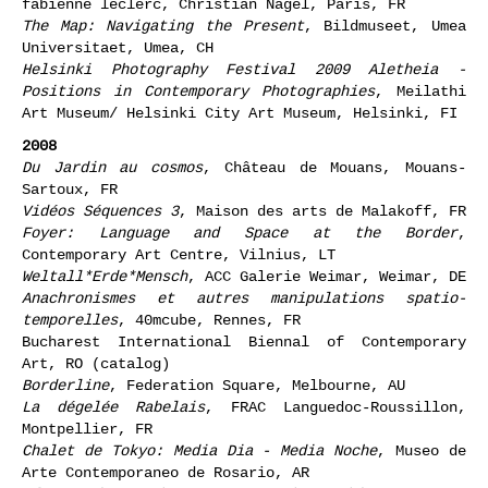
Paris-Berlin, un échange de galeries,
In Situ -
fabienne leclerc, Christian Nagel, Paris, FR
The Map: Navigating the Present
, Bildmuseet, Umea
Universitaet, Umea, CH
Helsinki Photography Festival 2009 Aletheia -
Positions in Contemporary Photographies
, Meilathi
Art Museum/ Helsinki City Art Museum, Helsinki, FI
2008
Du Jardin au cosmos
, Château de Mouans, Mouans-
Sartoux, FR
Vidéos Séquences 3
, Maison des arts de Malakoff, FR
Foyer: Language and Space at the Border
,
Contemporary Art Centre, Vilnius, LT
Weltall*Erde*Mensch
, ACC Galerie Weimar, Weimar, DE
Anachronismes et autres manipulations spatio-
temporelles
, 40mcube, Rennes, FR
Bucharest International Biennal of Contemporary
Art, RO (catalog)
Borderline
, Federation Square, Melbourne, AU
La dégelée Rabelais
, FRAC Languedoc-Roussillon,
Montpellier, FR