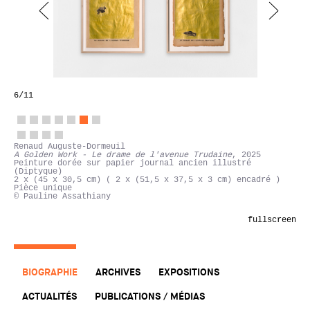
6
/11
Renaud Auguste-Dormeuil
Tapisserie dite de la rencontre
, 2025
Hope It Was Worth It (Ciel du 4 octobre 1669 - Amsterdam -
mort de Rembrandt )
Tapisserie Aubusson XVIIe siècle sur châssis, encre de
chine et peinture or
245 x 146 x 5 cm
Pièce unique
Certificat d'authenticité
© Pauline Assathiany
fullscreen
BIOGRAPHIE
ARCHIVES
EXPOSITIONS