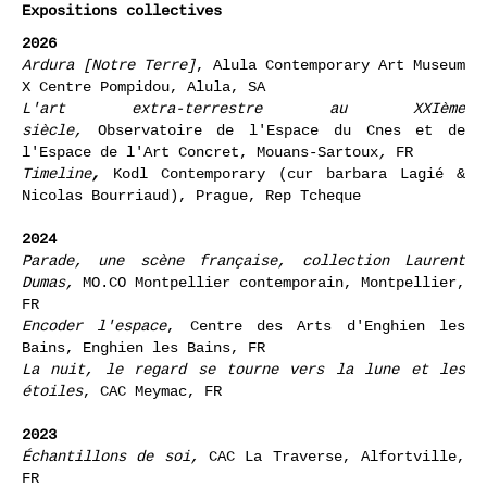
Hypothèse d'école
, Glassbox, Paris, FR
Expositions collectives
2026
Ardura [Notre Terre]
, Alula Contemporary Art Museum
X Centre Pompidou, Alula, SA
L'art extra-terrestre au XXIème
siècle,
Observatoire de l'Espace du Cnes et de
l'Espace de l'Art Concret, Mouans-Sartoux
,
FR
Timeline
,
Kodl Contemporary (cur barbara Lagié &
Nicolas Bourriaud), Prague, Rep Tcheque
2024
Parade, une scène française, collection Laurent
Dumas,
MO.CO Montpellier contemporain, Montpellier,
FR
Encoder l'espace
, Centre des Arts d'Enghien les
Bains, Enghien les Bains, FR
La nuit, le regard se tourne vers la lune et les
étoiles
, CAC Meymac, FR
2023