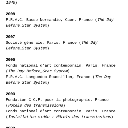
Was there, Power Blackout, Paris
)
FMAC, Paris, France (Vidéo:
Sans Titre_Tokyo, March
1945
)
2008
F.R.A.C. Basse-Normandie, Caen, France (
The Day
Before_Star System
)
2007
Société générale, Paris, France (
The Day
Before_Star System
)
2005
Fonds national d'art contemporain, Paris, France
(
The Day Before_Star System
)
F.R.A.C. Languedoc-Roussillon, France (
The Day
Before_Star System
)
2003
Fondation C.C.F. pour la photographie, France
(
Hôtels des transmissions
)
Fonds national d'art contemporain, Paris, France
(
Installation vidéo : Hôtels des transmissions
)