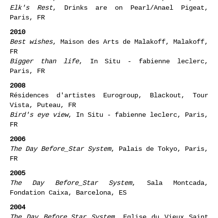
2012
I Was There
, In Situ - fabienne leclerc, Paris, FR
Elk's Rest
, Drinks are on Pearl/Anael Pigeat,
Paris, FR
2010
Best wishes
, Maison des Arts de Malakoff, Malakoff,
FR
Bigger than life
, In Situ - fabienne leclerc,
Paris, FR
2008
Résidences d'artistes Eurogroup, Blackout, Tour
Vista, Puteau, FR
Bird's eye view
, In Situ - fabienne leclerc, Paris,
FR
2006
The Day Before_Star System
, Palais de Tokyo, Paris,
FR
2005
The Day Before_Star System
, Sala Montcada,
Fondation Caixa, Barcelona, ES