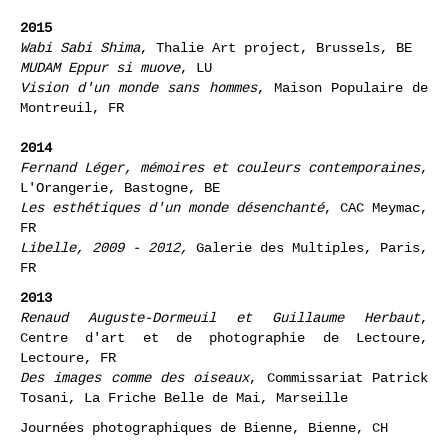
«Le monde selon...»
, Frac Franche-Comté, Besançon,
FR
2015
Wabi Sabi Shima
, Thalie Art project, Brussels, BE
MUDAM Eppur si muove
, LU
Vision d'un monde sans hommes
, Maison Populaire de
Montreuil, FR
2014
Fernand Léger, mémoires et couleurs contemporaines
,
L'Orangerie, Bastogne, BE
Les esthétiques d'un monde désenchanté
, CAC Meymac,
FR
Libelle, 2009 - 2012,
Galerie des Multiples, Paris,
FR
2013
Renaud Auguste-Dormeuil et Guillaume Herbaut
,
Centre d'art et de photographie de Lectoure,
Lectoure, FR
Des images comme des oiseaux
, Commissariat Patrick
Tosani, La Friche Belle de Mai, Marseille