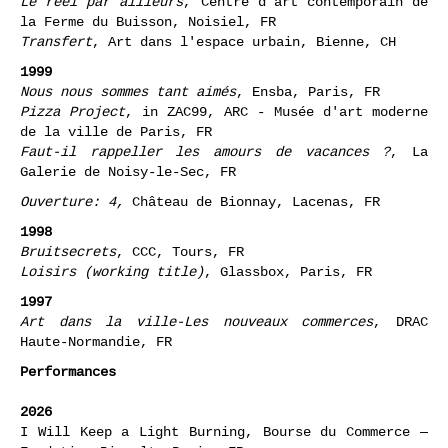
2000
Le réel par ailleurs
, Centre d'art contemporain de
la Ferme du Buisson, Noisiel, FR
Transfert
, Art dans l'espace urbain, Bienne, CH
1999
Nous nous sommes tant aimés
, Ensba, Paris, FR
Pizza Project
, in ZAC99, ARC - Musée d'art moderne
de la ville de Paris, FR
Faut-il rappeller les amours de vacances ?
, La
Galerie de Noisy-le-Sec, FR
Ouverture: 4,
Château de Bionnay, Lacenas, FR
1998
Bruitsecrets
, CCC, Tours, FR
Loisirs (working title)
, Glassbox, Paris, FR
1997
Art dans la ville-Les nouveaux commerces
, DRAC
Haute-Normandie, FR
Performances
2026