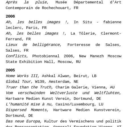
The Man Who Shot Liberty Valance
, La Galerie
Extérieure, Hope, US
Après la pluie
, Musée Départemental d'Art
Contemporain de Rochechouart, FR
2006
Ah, les belles images !
, In Situ - fabienne
leclerc, Paris, FR
Ah, les belles images !
, La Tôlerie, Clermont-
Ferrand, FR
Lieux de belligérance
, Forteresse de Salses,
Salses, FR
Conflicts
, Photobiennal 2006, New Manezh Moscow
State Exhibition Hall, Moscow, RU
2005
Home Works III
, Ashkal Alwan, Beirut, LB
Global Tour
, W139, Amsterdam, NE
Truer than the Truth
, Charim Galerie, Vienna, AU
Vom verschwinden Weltverluste und Weltfluhten
,
Hartware Medien Kunst Verein, Dortmund, DE
L'humanité mise à nu
, Casino/Luxembourg, LU
Dispersed Moments
, Hartware Medien Kunstverein,
Dortmund, DE