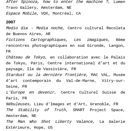
Chalet de Tokyo: Media Dia - Media Noche
, Museo de
Arte Contemporaneo de Rosario, AR
After Spinoza, how to enter the machine ?
, Lumen
Travo Gallery, Amsterdam, NE
Espace Mobile
, VOX, Montréal, CA
2007
Medio dia - Media noche
, Centro cultural Recoleta
de Buenos Aires, AR
Fictions Cartographiques, Les imagiques
, 8ème
rencontres photographiques en sud Gironde, Langon,
FR
Château de Tokyo
, en collaboration avec le Palais
de Tokyo, Paris, Centre international d'art et du
paysage, Ile de Vassivière, FR
Stardust ou la dernière frontière
, MAC VAL, Musée
d'art contemporain du Val-de-Marne, Vitry-sur-
Seine, FR
L'Europe en devenir
, Centre Culturel Suisse de
Paris, FR
Nébuleuses
, Lieu d'Images et d'Art, Grenoble, FR
The Stability of Truth
, SMART Project Space,
Amsterdam, NE