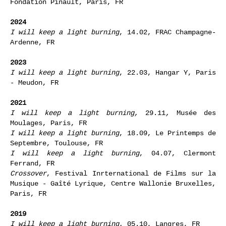
I Will Keep a Light Burning,
Bourse du Commerce —
Fondation Pinault, Paris, FR
2024
I will keep a light burning
, 14.02, FRAC Champagne-
Ardenne, FR
2023
I will keep a light burning
, 22.03, Hangar Y, Paris
- Meudon, FR
2021
I will keep a light burning
,
29.11
,
Musée des
Moulages, Paris, FR
I will keep a light burning
, 18.09, Le Printemps de
Septembre, Toulouse, FR
I will keep a light burning
, 04.07, Clermont
Ferrand, FR
Crossover
, Festival Inrternational de Films sur la
Musique - Gaîté Lyrique, Centre Wallonie Bruxelles,
Paris, FR