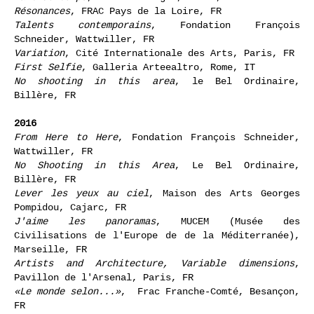
du Val de Marne), Vitry-sur-Seine, FR
Tant de temps
, Musée Soulages, Rodez, FR
Résonances
, FRAC Pays de la Loire, FR
Talents contemporains
, Fondation François
Schneider, Wattwiller, FR
Variation
, Cité Internationale des Arts, Paris, FR
First Selfie
, Galleria Arteealtro, Rome, IT
No shooting in this area
, le Bel Ordinaire,
Billère, FR
2016
From Here to Here
, Fondation François Schneider,
Wattwiller, FR
No Shooting in this Area
, Le Bel Ordinaire,
Billère, FR
Lever les yeux au ciel
, Maison des Arts Georges
Pompidou, Cajarc, FR
J'aime les panoramas
, MUCEM (Musée des
Civilisations de l'Europe de de la Méditerranée),
Marseille, FR
Artists and Architecture, Variable dimensions
,
Pavillon de l'Arsenal, Paris, FR