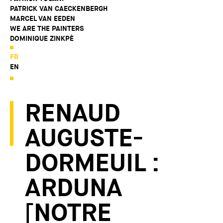
PATRICK VAN CAECKENBERGH
MARCEL VAN EEDEN
WE ARE THE PAINTERS
DOMINIQUE ZINKPÈ
FR
EN
RENAUD
AUGUSTE-
DORMEUIL :
ARDUNA
[NOTRE