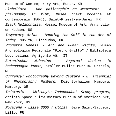
Museum of Contemporary Art, Busan, KR
Globalisto - Une philosophie en mouvement - A
philosophy in flux
, Musée d'art moderne et
contemporain (MAMC), Saint-Priest-en-Jarez, FR
Black Melancholia
, Hessel Museum of Art, Annandale-
on-Hudson, US
Temporary Atlas - Mapping the Self in the Art of
Today
, MOSTYN, Llandudno, UK
Progetto Genesi - Art and Human Rights
, Museo
Archeologico Regionale "Pietro Griffo" / Biblioteca
Lucchesiana, Agrigento AG, IT
Botanischer Wahnsinn - Vegetaal denken in
hedendaagse kunst
, Kröller-Müller Museum, Otterlo,
NL
Currency: Photography Beyond Capture - 8. Triennial
of Photography Hamburg
, Deichtorhallen Hamburg,
Hamburg, GE
In/stasis - Whitney's Independent Study program
,
Artists Space / icw Whitney Museum of American Art,
New York, US
Novacène - Lille 3000 / Utopia
, Gare Saint-Sauveur,
Lille, FR