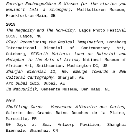
Foreign Exchange/Ware & Wissen (or the stories you
wouldn't tell a stranger)
, Weltkulturen Museum,
Frankfurt-am-Main, DE
2013
The Megacity and The Non-City
, Lagos Photo Festival
2013, Lagos, NG
Play! Recapturing the Radical Imagination
, Göteborg
International Biennial of Contemporary Art,
Goteborg, SE
Earth Matters: Land as Material and
Metaphor in the Arts of Africa
, National Museum of
African Art, Smithsonian, Washington DC, US
Sharjah Biennial 11, Re: Emerge Towards a New
Cultural Cartography
, Sharjah, AE
Art Dubai 2013
, Dubai, AE
Ja Natuurlijk
, Gemeente Museum, Den Haag, NL
2012
Shuffling Cards - Mouvement Aléatoire des Cartes
,
Galerie des Grands Bains Douches de la Plaine,
Marseille, FR
50 Days at Sea, Antwerp Pavilion, Shanghai
Biennale, Shanghai, CN