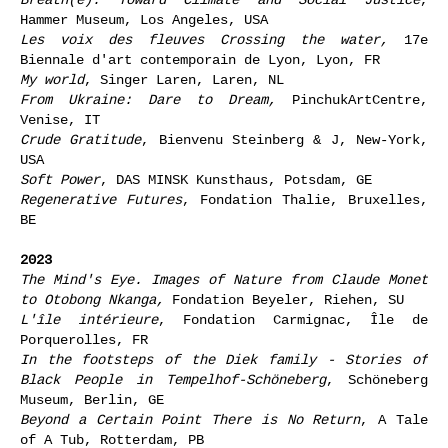
Hammer Museum, Los Angeles, USA
Les voix des fleuves Crossing the water,
17e
Biennale d'art contemporain de Lyon, Lyon, FR
My world
, Singer Laren, Laren, NL
From Ukraine: Dare to Dream,
PinchukArtCentre,
Venise, IT
Crude Gratitude
, Bienvenu Steinberg & J, New-York,
USA
Soft Power
, DAS MINSK Kunsthaus, Potsdam, GE
Regenerative Futures
, Fondation Thalie, Bruxelles,
BE
2023
The Mind's Eye. Images of Nature from Claude Monet
to Otobong Nkanga,
Fondation Beyeler, Riehen, SU
L'île intérieure
, Fondation Carmignac, Île de
Porquerolles, FR
In the footsteps of the Diek family - Stories of
Black People in Tempelhof-Schöneberg
, Schöneberg
Museum, Berlin, GE
Beyond a Certain Point There is No Return
, A Tale
of A Tub, Rotterdam, PB