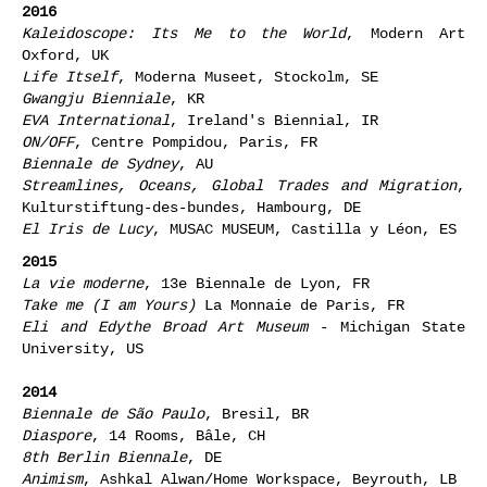
2016
Kaleidoscope: Its Me to the World
, Modern Art
Oxford, UK
Life Itself
, Moderna Museet, Stockolm, SE
Gwangju Bienniale
, KR
EVA International
, Ireland's Biennial, IR
ON/OFF
, Centre Pompidou, Paris, FR
Biennale de Sydney
, AU
Streamlines, Oceans, Global Trades and Migration
,
Kulturstiftung-des-bundes, Hambourg, DE
El Iris de Lucy
, MUSAC MUSEUM, Castilla y Léon, ES
2015
La vie moderne
, 13e Biennale de Lyon, FR
Take me (I am Yours)
La Monnaie de Paris, FR
Eli and Edythe Broad Art Museum
- Michigan State
University, US
2014
Biennale de
São Paulo
, Bresil, BR
Diaspore
, 14 Rooms, Bâle, CH
8th Berlin Biennale
, DE
Animism
, Ashkal Alwan/Home Workspace, Beyrouth, LB