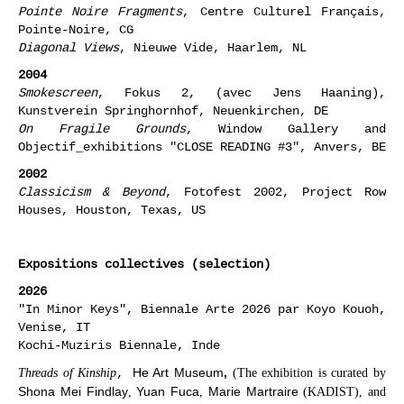
Pointe Noire Fragments
, Centre Culturel Français,
Pointe-Noire, CG
Diagonal Views
, Nieuwe Vide, Haarlem, NL
2004
Smokescreen
, Fokus 2, (avec Jens Haaning),
Kunstverein Springhornhof, Neuenkirchen, DE
On Fragile Grounds
, Window Gallery and
Objectif_exhibitions "CLOSE READING #3", Anvers, BE
2002
Classicism & Beyond
, Fotofest 2002, Project Row
Houses, Houston, Texas, US
Expositions collectives (selection)
2026
"In Minor Keys", Biennale Arte 2026 par Koyo Kouoh,
Venise, IT
Kochi-Muziris Biennale, Inde
,
He Art Museum
,
Threads of Kinship
(The exhibition is curated by
Shona Mei Findlay
Yuan Fuca
Marie Martraire
,
,
(KADIST), and