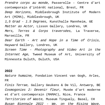
Prendre corps au monde
, Passerelle - Centre d'art
contemporain d'intérêt national, Brest, FR
Deep Horizons
, Middlesbrough Institute of Modern
Art (MIMA), Middlesbrough, UK
1,5 Grad - 1.5 Degrees
, Kunsthalle Mannheim, GE
Matter as Actor
, Lisson Gallery, Londres, UK
Mers, Terres & Corps traversées
, La Traverse,
Marseille, FR
Dear Earth - Art and Hope in a Time of Crisis
,
Hayward Gallery, Londres, UK
Screen Time - Photography and Video Art in the
Internet Age
, Tweed Museum of Art, University of
Minnesota Duluth, Duluth, USA
2022
Nature humaine,
Fondation Vincent van Gogh, Arles,
FR
Finis Terrae
, Gallery Geukens & De Vil, Antwerp, BE
Cosmogonies 2: Devenir fleur
, Musée d'art moderne
et d'art contemporain (MAMAC), Nice, France
Territories of Waste
, Museum Tinguely, Basel, CH
Busan Biennale 2022 - We, on the Rising Wave
,