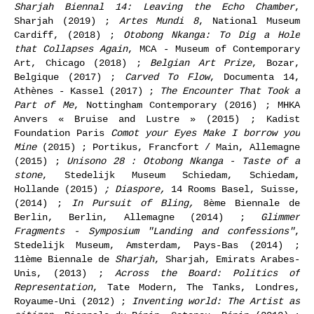
Sharjah Biennal 14: Leaving the Echo Chamber
,
Sharjah (2019) ;
Artes Mundi 8
, National Museum
Cardiff, (2018) ;
Otobong Nkanga: To Dig a Hole
that Collapses Again
, MCA - Museum of Contemporary
Art, Chicago (2018) ;
Belgian Art Prize
, Bozar,
Belgique (2017) ;
Carved To Flow
, Documenta 14,
Athènes - Kassel (2017) ;
The Encounter That Took a
Part of Me
, Nottingham Contemporary (2016) ; MHKA
Anvers « Bruise and Lustre » (2015) ; Kadist
Foundation Paris
Comot your Eyes Make I borrow you
Mine
(2015) ; Portikus, Francfort / Main, Allemagne
(2015) ;
Unisono 28 : Otobong Nkanga - Taste of a
stone
, Stedelijk Museum Schiedam, Schiedam,
Hollande (2015)
; Diaspore,
14 Rooms Basel, Suisse,
(2014) ;
In Pursuit of Bling,
8ème Biennale de
Berlin, Berlin, Allemagne (2014) ;
Glimmer
Fragments - Symposium "Landing and confessions"
,
Stedelijk Museum, Amsterdam, Pays-Bas (2014) ;
11ème Biennale de
Sharjah
, Sharjah, Emirats Arabes-
Unis, (2013) ;
Across the Board: Politics of
Representation
, Tate Modern, The Tanks, Londres,
Royaume-Uni (2012) ;
Inventing world: The Artist as