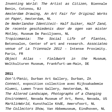
Inventing World: The Artist as Citizen
, Biennale
Benin, Cotonou, BJ
Amsterdam Drawing, An Art Fair for Original Works
on Paper,
Amsterdam, NL
De Nederlandse Identiteit- Half Suiker, Half Zand,
De recente geschiedenis door de ogen van mister
Motley
, Museum De Paviljoens, NL
Tropicomania: The Social Life of Plantes
,
Betonsalon, Center of art and research.
Associated
venue of La Triennale 2012
- Intense Proximity.
Paris, FR
Object Atlas - Fieldwork in the Museum
,
Weltkulturen Museum, Frankfurt-am-Main, DE
2011
Don't/Panic
, Durban Art Gallery, Durban, ZA
Connect
, exposition collective avec Rijksakademie
Alumni, Lumen Travo Gallery, Amsterdam, NL
The Altered Landscape, Photographs of a Changing
Environment,
Nevada Museum of Art, Reno, Nevada, US
MarklinWorld
, Kunsthalle KAdE, Amersfoort, NL
The Collectors Show
, Van Abbemuseum, Eindhoven, NL