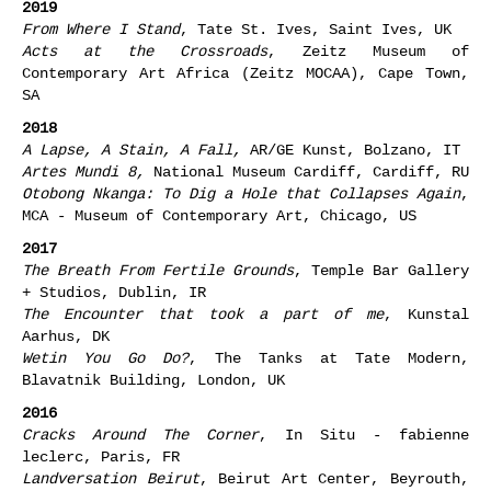
2019
From Where I Stand
, Tate St. Ives, Saint Ives, UK
Acts at the Crossroads
, Zeitz Museum of
Contemporary Art Africa (Zeitz MOCAA), Cape Town,
SA
2018
A Lapse, A Stain, A Fall,
AR/GE Kunst, Bolzano, IT
Artes Mundi 8,
National Museum Cardiff, Cardiff, RU
Otobong Nkanga: To Dig a Hole that Collapses Again
,
MCA - Museum of Contemporary Art, Chicago, US
2017
The Breath From Fertile Grounds
, Temple Bar Gallery
+ Studios, Dublin, IR
The Encounter that took a part of me
, Kunstal
Aarhus, DK
Wetin You Go Do?
, The Tanks at Tate Modern,
Blavatnik Building, London, UK
2016
Cracks Around The Corner
, In Situ - fabienne
leclerc, Paris, FR
Landversation Beirut
, Beirut Art Center, Beyrouth,