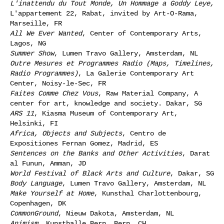
L'inattendu du Tout Monde, Un Hommage a Goddy Leye,
L'appartement 22, Rabat, invited by Art-O-Rama,
Marseille, FR
All We Ever Wanted
, Center of Contemporary Arts,
Lagos, NG
Summer Show
, Lumen Travo Gallery, Amsterdam, NL
Outre Mesures et Programmes Radio (Maps, Timelines,
Radio Programmes)
, La Galerie Contemporary Art
Center, Noisy-le-Sec, FR
Faites Comme Chez Vous
, Raw Material Company, A
center for art, knowledge and society. Dakar, SG
ARS 11
, Kiasma Museum of Contemporary Art,
Helsinki, FI
Africa, Objects and Subjects
, Centro de
Expositiones Fernan Gomez, Madrid, ES
Sentences on the Banks and Other Activities
, Darat
al Funun, Amman, JD
World Festival of Black Arts and Culture
, Dakar, SG
Body Language
, Lumen Travo Gallery, Amsterdam, NL
Make Yourself at Home
, Kunsthal Charlottenbourg,
Copenhagen, DK
CommonGround
, Nieuw Dakota, Amsterdam, NL
Animism
, Kunsthalle Bern, Bern, CH