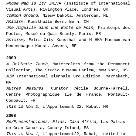
Whose Map Is It
? INIVA (Institute of International
Visual Arts), Rivington Place, Londres, UK
Common Ground
, Nieuw Dakota, Amsterdam, NL
Animism
, Kunsthalle Bern, Bern, CH
Une Aiguille dans une Botte de Foin,
Printemps des
Poètes, Museé du Quai Branly, Paris, FR
Animism,
Extra City Kunsthal and M HKA Museum van
Hedendaagse Kunst, Anvers, BE
2009
A Delicate Touch
, Watercolors from the Permanent
Collection, The Studio Museum Harlem, New York, US
AIM
International Biennale 3rd Edition, Marrakech,
MA
Autres Mesures
, Curator Cécile Bourne-Farrell,
Centre Photographique Ile de France, Pontault-
Combault, FR
This is Now 2
, L'Appartement 22, Rabat, MR
2008
Re/Presentaciones: Ellas, Casa Africa
, Las Palmas
de Gran Canaria, Canary Island, ES
This is Now 1,
L'appartement22, Rabat, invited to