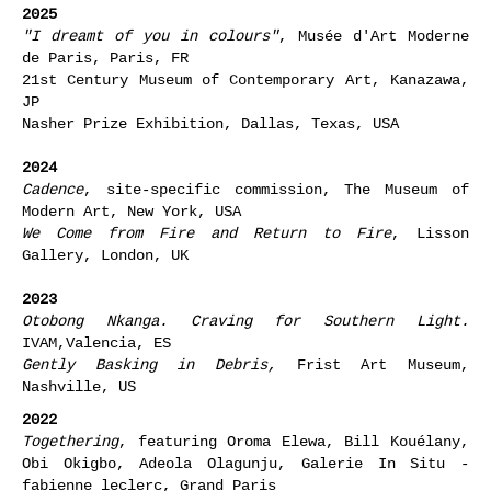
2025
"I dreamt of you in colours"
, Musée d'Art Moderne
de Paris, Paris, FR
21st Century Museum of Contemporary Art, Kanazawa,
JP
Nasher Prize Exhibition, Dallas, Texas, USA
2024
Cadence
, site-specific commission, The Museum of
Modern Art, New York, USA
We Come from Fire and Return to Fire
, Lisson
Gallery, London, UK
2023
Otobong Nkanga. Craving for Southern Light.
IVAM,Valencia, ES
Gently Basking in Debris,
Frist Art Museum,
Nashville, US
2022
Togethering
, featuring Oroma Elewa, Bill Kouélany,
Obi Okigbo, Adeola Olagunju, Galerie In Situ -
fabienne leclerc, Grand Paris