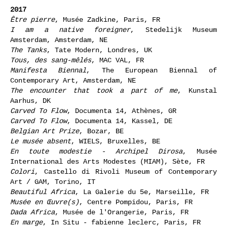
2017
Être pierre
, Musée Zadkine, Paris, FR
I am a native foreigner
, Stedelijk Museum
Amsterdam, Amsterdam, NE
The Tanks
, Tate Modern, Londres, UK
Tous, des sang-mêlés
, MAC VAL, FR
Manifesta Biennal
, The European Biennal of
Contemporary Art, Amsterdam, NE
The encounter that took a part of me
, Kunstal
Aarhus, DK
Carved To Flow
, Documenta 14, Athènes, GR
Carved To Flow
, Documenta 14, Kassel, DE
Belgian Art Prize
, Bozar, BE
Le musée absent
, WIELS, Bruxelles, BE
En toute modestie - Archipel Dirosa
, Musée
International des Arts Modestes (MIAM), Sète, FR
Colori
, Castello di Rivoli Museum of Contemporary
Art / GAM, Torino, IT
Beautiful Africa
, La Galerie du 5e, Marseille, FR
Musée en Œuvre(s)
, Centre Pompidou, Paris, FR
Dada Africa
, Musée de l'Orangerie, Paris, FR
En marge
, In Situ - fabienne leclerc, Paris, FR