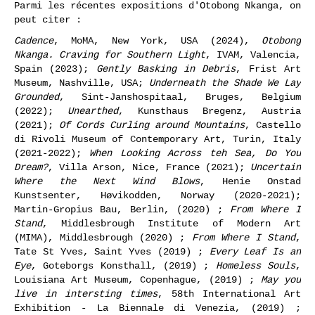
Parmi les récentes expositions d'Otobong Nkanga, on
peut citer :
Cadence
, MoMA, New York, USA (2024),
Otobong
Nkanga. Craving for Southern Light
, IVAM, Valencia,
Spain (2023);
Gently Basking in Debris
, Frist Art
Museum, Nashville, USA;
Underneath the Shade We Lay
Grounded
, Sint-Janshospitaal, Bruges, Belgium
(2022);
Unearthed
, Kunsthaus Bregenz, Austria
(2021);
Of Cords Curling around Mountains
, Castello
di Rivoli Museum of Contemporary Art, Turin, Italy
(2021-2022);
When Looking Across teh Sea, Do You
Dream?
, Villa Arson, Nice, France (2021);
Uncertain
Where the Next Wind Blows
, Henie Onstad
Kunstsenter, Høvikodden, Norway (2020-2021);
Martin-Gropius Bau, Berlin, (2020) ;
From Where I
Stand
, Middlesbrough Institute of Modern Art
(MIMA), Middlesbrough (2020) ;
From Where I Stand
,
Tate St Yves, Saint Yves (2019) ;
Every Leaf Is an
Eye
, Goteborgs Konsthall, (2019) ;
Homeless Souls
,
Louisiana Art Museum, Copenhague, (2019) ;
May you
live in intersting times
, 58th International Art
Exhibition - La Biennale di Venezia, (2019) ;