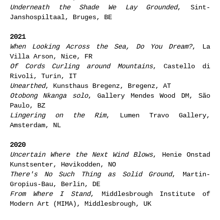
Underneath the Shade We Lay Grounded
, Sint-
Janshospiltaal, Bruges, BE
2021
When Looking Across the Sea, Do You Dream?
, La
Villa Arson, Nice, FR
Of Cords Curling around Mountains
, Castello di
Rivoli, Turin, IT
Unearthed
, Kunsthaus Bregenz, Bregenz, AT
Otobong Nkanga solo
, Gallery Mendes Wood DM, São
Paulo, BZ
Lingering on the Rim
, Lumen Travo Gallery,
Amsterdam, NL
2020
Uncertain Where the Next Wind Blows
, Henie Onstad
Kunstsenter, Høvikodden, NO
There's No Such Thing as Solid Ground
, Martin-
Gropius-Bau, Berlin, DE
From Where I Stand
, Middlesbrough Institute of
Modern Art (MIMA), Middlesbrough, UK