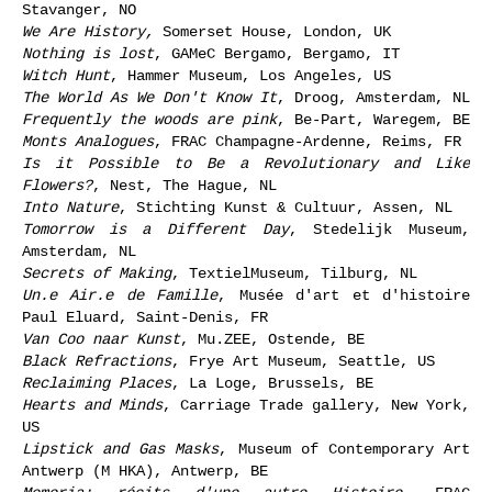
Stavanger, NO
We Are History,
Somerset House, London, UK
Nothing is lost
, GAMeC Bergamo, Bergamo, IT
Witch Hunt
, Hammer Museum, Los Angeles, US
The World As We Don't Know It
, Droog, Amsterdam, NL
Frequently the woods are pink
, Be-Part, Waregem, BE
Monts Analogues
, FRAC Champagne-Ardenne, Reims, FR
Is it Possible to Be a Revolutionary and Like
Flowers?
, Nest, The Hague, NL
Into Nature
, Stichting Kunst & Cultuur, Assen, NL
Tomorrow is a Different Day
, Stedelijk Museum,
Amsterdam, NL
Secrets of Making
, TextielMuseum, Tilburg, NL
Un.e Air.e de Famille
, Musée d'art et d'histoire
Paul Eluard, Saint-Denis, FR
Van Coo naar Kunst
, Mu.ZEE, Ostende, BE
Black Refractions
, Frye Art Museum, Seattle, US
Reclaiming Places
, La Loge, Brussels, BE
Hearts and Minds
, Carriage Trade gallery, New York,
US
Lipstick and Gas Masks
, Museum of Contemporary Art
Antwerp (M HKA), Antwerp, BE