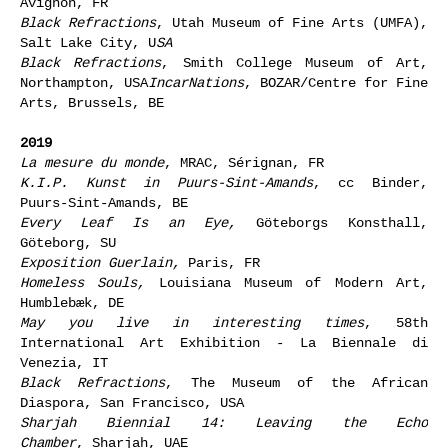
Avignon, FR
Black Refractions
, Utah Museum of Fine Arts (UMFA),
Salt Lake City, U
SA
Black Refractions
, Smith College Museum of Art,
Northampton, USA
IncarNations
, BOZAR/Centre for Fine
Arts, Brussels, BE
2019
La mesure du monde
, MRAC, Sérignan, FR
K.I.P. Kunst in Puurs-Sint-Amands
, cc Binder,
Puurs-Sint-Amands, BE
Every Leaf Is an Eye
,
Göteborgs Konsthall,
Göteborg, SU
Exposition Guerlain,
Paris, FR
Homeless Souls,
Louisiana Museum of Modern Art,
Humblebæk, DE
May you live in interesting times
, 58th
International Art Exhibition - La Biennale di
Venezia, IT
Black Refractions
, The Museum of the African
Diaspora, San Francisco, USA
Sharjah Biennial 14: Leaving the Echo
Chamber
, Sharjah, UAE