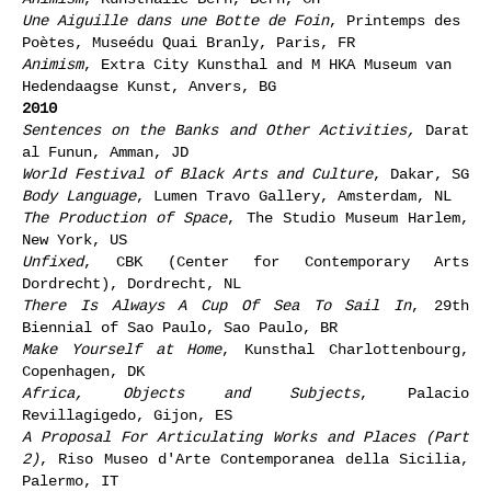
Une Aiguille dans une Botte de Foin
, Printemps des
Poètes, Museédu Quai Branly, Paris, FR
Animism
, Extra City Kunsthal and M HKA Museum van
Hedendaagse Kunst, Anvers, BG
2010
Sentences on the Banks and Other Activities,
Darat
al Funun, Amman, JD
World Festival of Black Arts and Culture
, Dakar, SG
Body Language
, Lumen Travo Gallery, Amsterdam, NL
The Production of Space
, The Studio Museum Harlem,
New York, US
Unfixed
, CBK (Center for Contemporary Arts
Dordrecht), Dordrecht, NL
There Is Always A Cup Of Sea To Sail In
, 29th
Biennial of Sao Paulo, Sao Paulo, BR
Make Yourself at Home
, Kunsthal Charlottenbourg,
Copenhagen, DK
Africa, Objects and Subjects
, Palacio
Revillagigedo, Gijon, ES
A Proposal For Articulating Works and Places (Part
2)
, Riso Museo d'Arte Contemporanea della Sicilia,
Palermo, IT