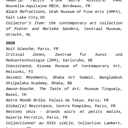
Memoria: récits d'une autre Histoire
, FRAC
Nouvelle-Aquitaine MÉCA, Bordeaux, FR
Black Refractions
, Utah Museum of Fine Arts (UMFA),
Salt Lake City,US
Collector's Item: the contemporary art collection
of Pieter and Marieke Sanders
, Centraal Museum,
Utrecht, NL
2020
Nuit blanche,
Paris, FR
Critical Zones,
Zentrum fur Kunst und
Medientechnologie (ZKM), Karlsruhe, DE
Coexistance
, Kiasma Museum of Contemporary Art,
Helsinki, FI
Seismic Movements
,
Dhaka Art Summit, Bangladesh
Shilpalaka Academy, Dhaka, BD
Amuse-bouche. The Taste of Art
, Museum Tinguely,
Basel, CH
Notre Monde Brûle
, Palais de Tokyo, Paris, FR
Global(e) Resistance
, Centre Pompidou, Paris, FR
Restons Unis - Grands soirs et petits matins,
Galerie Perrotin, Paris, FR
Collectionner au XXIe siècle,
Collection Lambert,