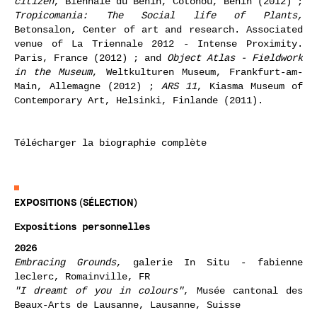
citizen
, Biennale du Bénin, Cotonou, Bénin (2012) ;
Tropicomania: The Social life of Plants,
Betonsalon, Center of art and research. Associated
venue of La Triennale 2012 - Intense Proximity.
Paris, France (2012) ; and
Object Atlas - Fieldwork
in the Museum
, Weltkulturen Museum, Frankfurt-am-
Main, Allemagne (2012) ;
ARS 11
, Kiasma Museum of
Contemporary Art, Helsinki, Finlande (2011).
Télécharger la biographie complète
EXPOSITIONS (SÉLECTION)
Expositions personnelles
2026
Embracing Grounds
, galerie In Situ - fabienne
leclerc, Romainville, FR
"I dreamt of you in colours"
, Musée cantonal des
Beaux-Arts de Lausanne, Lausanne, Suisse