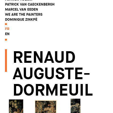
PATRICK VAN CAECKENBERGH
MARCEL VAN EEDEN
WE ARE THE PAINTERS
DOMINIQUE ZINKPÈ
FR
EN
RENAUD
AUGUSTE-
DORMEUIL