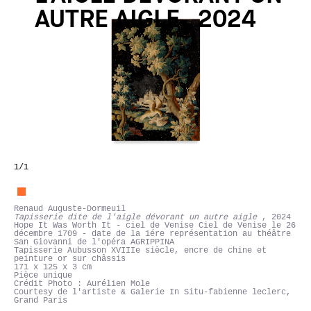
AUTRE AIGLE , 2024
1
/1
Renaud Auguste-Dormeuil
Tapisserie dite de l'aigle dévorant un autre aigle
, 2024
Hope It Was Worth It - ciel de Venise Ciel de Venise le 26
décembre 1709 - date de la 1ére représentation au théâtre
San Giovanni de l'opéra AGRIPPINA
Tapisserie Aubusson XVIIIe siècle, encre de chine et
peinture or sur châssis
171 x 125 x 3 cm
Pièce unique
Crédit Photo : Aurélien Mole
Courtesy de l'artiste & Galerie In Situ-fabienne leclerc,
Grand Paris