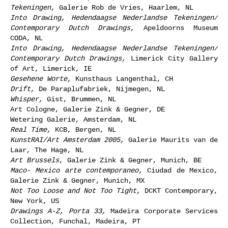
Tekeningen,
Galerie Rob de Vries, Haarlem, NL
Into Drawing, Hedendaagse Nederlandse Tekeningen/
Contemporary Dutch Drawings,
Apeldoorns Museum
CODA, NL
Into Drawing, Hedendaagse Nederlandse Tekeningen/
Contemporary Dutch Drawings,
Limerick City Gallery
of Art, Limerick, IE
Gesehene Worte,
Kunsthaus Langenthal, CH
Drift,
De Paraplufabriek, Nijmegen, NL
Whisper,
Gist, Brummen, NL
Art Cologne, Galerie Zink & Gegner, DE
Wetering Galerie, Amsterdam, NL
Real Time,
KCB, Bergen, NL
KunstRAI/Art Amsterdam 2005,
Galerie Maurits van de
Laar, The Hage, NL
Art Brussels
, Galerie Zink & Gegner, Munich, BE
Maco- Mexico arte contemporaneo,
Ciudad de Mexico,
Galerie Zink & Gegner, Munich, MX
Not Too Loose and Not Too Tight,
DCKT Contemporary,
New York, US
Drawings A-Z, Porta 33,
Madeira Corporate Services
Collection, Funchal, Madeira, PT