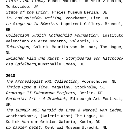
Linie Line Linea,
Museo Nacional de Arte Visuales,
Montevideo, UY
State of the Union,
Freies Museum Berlin, DE
In- and outside- writing,
Voorkamer, Lier, BE
Le Siège de la Mémoire,
Hopstreet Gallery, Brussel,
BE
Collection Judith Rothschild Foundation,
Instituto
Valenciano de Arte Moderno, Valencia, ES
Tekeningen,
Galerie Maurits van de Laar, The Hague,
NL
Zwischen Film und Kunst - Storyboards von Hitchcock
bis Spielberg,
Kunsthalle Emden, DE
2010
The Archeologist KRC Collection,
Voorschoten, NL
Thrice Upon a Time,
Magasin3, Stockholm, SE
Drawings II Fahnemann Projects,
Berlin, DE
Perennial Art - A Drawback,
Edinburgh Art Festival,
UK
The BUNKER #05,Harold de Bree & Marcel van Eeden,
Westbroekpark, (Galerie West) The Hague, NL
Kudlek-Van der Grinten Galerie, Koeln, DK
Op papier gezet,
Centraal Museum Utrecht, NL