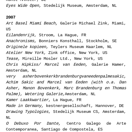
Eyes Wide Open,
Stedelijk Museum, Amsterdam, NL
2007
Art Basel Miami Beach,
Galerie Michael Zink, Miami,
US
Eilandenrijk
, Stroom, La Hague, FR
Anachronisms,
Bonniers Konsthall, Stockholm, SE
Originele kopieen,
Teylers Museum Haarlem, NL
Atelier New York,
Zink office, New York, US
Tease,
Mireille Mosler Ltd., New York, US
Chris Hipkiss/ Marcel van Eeden,
Galerie Hamer,
Amsterdam, NL
very asherbovenkerkbrandenburgvaneedenpalmesakic,
Achim Sakic and Marcel van Eeden (with o.a. Dan
Asher, Manon Bovenkerk, Marc Brandenburg en Thomas
Palme),
Wetering Galerie,
Amsterdam, NL
Kamer Laakkwartier,
La Hague, FR
Made in Germany,
kestnergesellschaft, Hannover, DE
Drawing Typologies
, Stedelijk Museum CS, Amsterdam,
NL
O Debuxo Por Dante,
Centro Galego de Arte
Contemporanea, Santiago de Compostela, ES