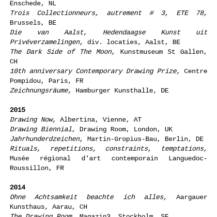
Enschede, NL
Trois Collectionneurs, autrement # 3, ETE 78,
Brussels, BE
Die van Aalst, Hedendaagse Kunst uit
Privéverzamelingen,
div. locaties, Aalst, BE
The Dark Side of The Moon,
Kunstmuseum St Gallen,
CH
10th anniversary Contemporary Drawing Prize,
Centre
Pompidou, Paris, FR
Zeichnungsräume,
Hamburger Kunsthalle, DE
2015
Drawing Now,
Albertina, Vienne, AT
Drawing Biennial
, Drawing Room, London, UK
Jahrhunderdzeichen,
Martin-Gropius-Bau, Berlin, DE
Rituals, repetitions, constraints, temptations,
Musée régional d'art contemporain Languedoc-
Roussillon, FR
2014
Ohne Achtsamkeit beachte ich alles,
Aargauer
Kunsthaus, Aarau, CH
The Drawing Room,
Magazin3, Stockholm, SE