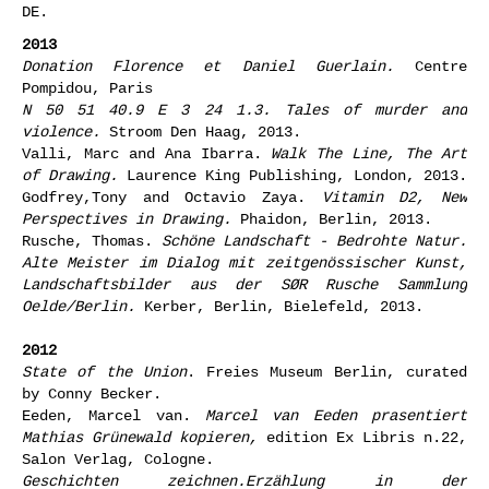
DE.
2013
Donation Florence et Daniel Guerlain.
Centre
Pompidou, Paris
N 50 51 40.9 E 3 24 1.3. Tales of murder and
violence.
Stroom Den Haag, 2013.
Valli, Marc and Ana Ibarra.
Walk The Line, The Art
of Drawing.
Laurence King Publishing, London, 2013.
Godfrey,Tony and Octavio Zaya.
Vitamin D2, New
Perspectives in Drawing.
Phaidon, Berlin, 2013.
Rusche, Thomas.
Schöne Landschaft - Bedrohte Natur.
Alte Meister im Dialog mit zeitgenössischer Kunst,
Landschaftsbilder aus der SØR Rusche Sammlung
Oelde/Berlin.
Kerber, Berlin, Bielefeld, 2013.
2012
State of the Union
. Freies Museum Berlin, curated
by Conny Becker.
Eeden, Marcel van.
Marcel van Eeden prasentiert
Mathias Grünewald kopieren,
edition Ex Libris n.22,
Salon Verlag, Cologne.
Geschichten zeichnen.Erzählung in der