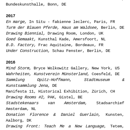
Bundeskunsthalle, Bonn, DE
2017
En marge,
In Situ - fabienne leclerc, Paris, FR
Turm der Blauen Pferde,
Haus am Waldsee,
Berlin, DE
Drawing Biennial,
Drawing Room, London, UK
Goed Gemaakt,
Kunsthal Kade, Amersfoort, NL
B.D. Factory,
Frac Aquitaine, Bordeaux, FR
Under Construction,
Schau Fenster, Berlin, DE
2016
Mind Storm,
Bryce Wolkowitz Gallery, New York, US
Wahrheiten, Kunstverein Münsterland,
Coesfeld, DE
Sammlung Opitz-Hoffmann, Stadtmuseum &
Kunstsammlung Jena,
DE
Manifesta 11, Historical Exhibition, Zürich, CH
Drawing Rooms #2,
PAK, Gistel, BE
Stadstekenaars van Amsterdam,
Stadsarchief
Amsterdam, NL
Donation Florence & Daniel Guerlain,
Kunsten,
Aalborg, DK
Drawing Front: Teach Me a New Language
, Tetem,