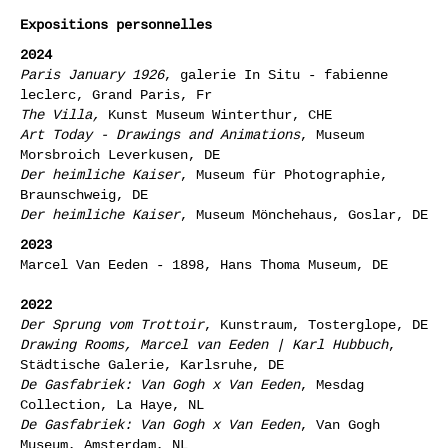
Expositions personnelles
2024
Paris January 1926
, galerie In Situ - fabienne
leclerc, Grand Paris, Fr
The Villa
,
Kunst Museum Winterthur, CHE
Art Today - Drawings and Animations
, Museum
Morsbroich Leverkusen, DE
Der heimliche Kaiser
, Museum für Photographie,
Braunschweig, DE
Der heimliche Kaiser
, Museum Mönchehaus, Goslar, DE
2023
Marcel Van Eeden - 1898, Hans Thoma Museum, DE
2022
Der Sprung vom Trottoir
, Kunstraum, Tosterglope, DE
Drawing Rooms, Marcel van Eeden | Karl Hubbuch
,
Städtische Galerie, Karlsruhe, DE
De Gasfabriek: Van Gogh x Van Eeden
, Mesdag
Collection, La Haye, NL
De Gasfabriek: Van Gogh x Van Eeden
, Van Gogh
Museum, Amsterdam, NL