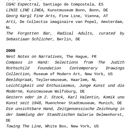
CGAC Espectral,
Santiago de Compostela, ES
LINIE LINE LINEA,
Kunstmuseum Bonn, Bonn, DE
Georg Kargl Fine Arts,
Fine Line, Vienna, AT
Arti,
De Collectie imaginaire van Popel, Amsterdam,
NL
The Forgotten Bar, Radical Adults, curated by
Sebastiaan Schlicher,
Berlin, DE
2009
Nest Notes on Narratives,
The Hague, FR
Compass in Hand: Selections from The Judith
Rothschild Foundation Contemporary Drawings
Collection,
Museum of Modern Art, New York, US
Beeldspraak,
Teylersmuseum, Haarlem, NL
Leichtigkeit und Enthusiasmus, Junge Kunst und die
Moderne,
Kunstmuseum Wolfsburg, DE
Gestern oder im 2. Stock, Karl Valentin, Komik und
Kunst seit 1948,
Muenchner Stadtmuseum, Munich, DE
Die unsichtbare Hand, Zeitgenoessische Zeichnung in
der Sammlung der Staedtischen
Galerie Delmenhorst,
DE
Towing The Line,
White Box, New York, US