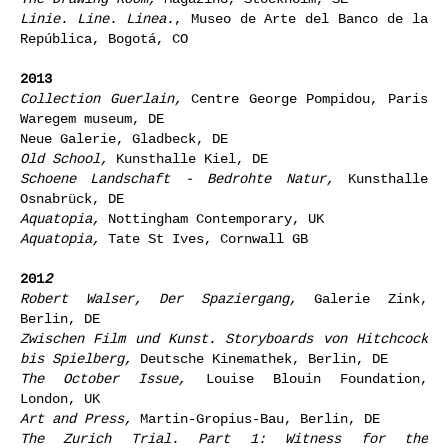
Linie. Line. Linea.
, Museo de Arte del Banco de la
República, Bogotá, CO
2013
Collection Guerlain,
Centre George Pompidou, Paris
Waregem museum, DE
Neue Galerie, Gladbeck, DE
Old School,
Kunsthalle Kiel, DE
Schoene Landschaft - Bedrohte Natur,
Kunsthalle
Osnabrück, DE
Aquatopia,
Nottingham Contemporary, UK
Aquatopia,
Tate St Ives, Cornwall GB
201
2
Robert Walser, Der Spaziergang,
Galerie Zink,
Berlin, DE
Zwischen Film und Kunst. Storyboards von Hitchcock
bis Spielberg,
Deutsche Kinemathek, Berlin, DE
The October Issue,
Louise Blouin Foundation,
London, UK
Art and Press,
Martin-Gropius-Bau, Berlin, DE
The Zurich Trial. Part 1: Witness for the