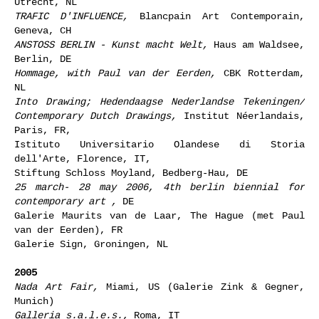
Utrecht, NL
TRAFIC D'INFLUENCE,
Blancpain Art Contemporain,
Geneva, CH
ANSTOSS BERLIN - Kunst macht Welt,
Haus am Waldsee,
Berlin, DE
Hommage, with Paul van der Eerden,
CBK Rotterdam,
NL
Into Drawing; Hedendaagse Nederlandse Tekeningen/
Contemporary Dutch Drawings,
Institut Néerlandais,
Paris, FR,
Istituto Universitario Olandese di Storia
dell'Arte, Florence, IT,
Stiftung Schloss Moyland, Bedberg-Hau, DE
25 march- 28 may 2006, 4th berlin biennial for
contemporary art ,
DE
Galerie Maurits van de Laar, The Hague (met Paul
van der Eerden), FR
Galerie Sign, Groningen, NL
2005
Nada Art Fair,
Miami, US (Galerie Zink & Gegner,
Munich)
Galleria s.a.l.e.s.,
Roma, IT