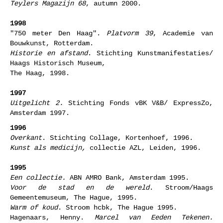
Teylers Magazijn 68
, autumn 2000.
1998
"750 meter Den Haag".
Platvorm 39
, Academie van
Bouwkunst, Rotterdam.
Historie en afstand
. Stichting Kunstmanifestaties/
Haags Historisch Museum,
The Haag, 1998.
1997
Uitgelicht 2.
Stichting Fonds vBK V&B/ ExpressZo,
Amsterdam 1997.
1996
Overkant
. Stichting Collage, Kortenhoef, 1996.
Kunst als medicijn,
collectie AZL, Leiden, 1996.
1995
Een collectie.
ABN AMRO Bank, Amsterdam 1995.
Voor de stad en de wereld
. Stroom/Haags
Gemeentemuseum, The Hague, 1995.
Warm of koud
. Stroom hcbk, The Hague 1995.
Hagenaars, Henny.
Marcel van Eeden Tekenen.