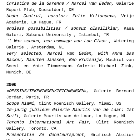
Christine de la Garenne / Marcel van Eeden,
Galerie
Rupert Pfab, Dusseldorf, DE
Under Control, curator: Felix Villanueva,
Vrije
Academie, La Hague, FR
endless possibilities / sonsuz olasiliklar,
Kasa
Galeri, Sabanci University , Istanbul, TR
't Was schoon, een hommage aan Luc Claus
, Wetering
Galerie , Amsterdam, NL
very selected, Marcel van Eeden, with Anna Bas
Backer, Maarten Janssen, Ben Kruisdijk,
Machiel van
Soest en Ante Timmermans Galerie Michael Zink,
Munich, DE
2006
«DESSINS/TEKENINGEN/ZEICHNUNGEN»,
Galerie Bernard
Jordan, Paris, FR
Scope Miami,
Clint Roenisch Gallery, Miami, US
15-jarig jubileum Galerie Maurits van de Laar: 1st
Shift,
Galerie Maurits van de Laar, La Hague, NL
Toronto International Art Fair,
Clint Roenisch
Gallery, Toronto, CA
Presentatie 2e donateursprent,
Grafisch Atelier