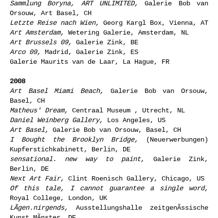
Sammlung Boryna, ART UNLIMITED,
Galerie Bob van
Orsouw, Art Basel, CH
Letzte Reise nach Wien,
Georg Kargl Box, Vienna, AT
Art Amsterdam,
Wetering Galerie, Amsterdam, NL
Art Brussels 09,
Galerie Zink, BE
Arco 09,
Madrid, Galerie Zink, ES
Galerie Maurits van de Laar, La Hague, FR
2008
Art Basel Miami Beach,
Galerie Bob van Orsouw,
Basel, CH
Matheus' Dream,
Centraal Museum , Utrecht, NL
Daniel Weinberg Gallery,
Los Angeles, US
Art Basel,
Galerie Bob van Orsouw, Basel, CH
I Bought the Brooklyn Bridge,
(Neuerwerbungen)
Kupferstichkabinett, Berlin, DE
sensational. new way to paint,
Galerie Zink,
Berlin, DE
Next Art Fair,
Clint Roenisch Gallery, Chicago, US
Of this tale, I cannot guarantee a single word,
Royal College, London, UK
LÃgen.nirgends,
Ausstellungshalle zeitgenÃssische
Kunst MÃnster, DE