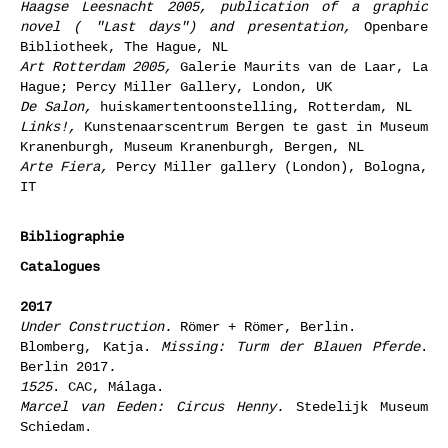
Haagse Leesnacht 2005, publication of a graphic
novel ( "Last days") and presentation,
Openbare
Bibliotheek, The Hague, NL
Art Rotterdam 2005,
Galerie Maurits van de Laar, La
Hague; Percy Miller Gallery, London, UK
De Salon,
huiskamertentoonstelling, Rotterdam, NL
Links!,
Kunstenaarscentrum Bergen te gast in Museum
Kranenburgh, Museum Kranenburgh, Bergen, NL
Arte Fiera,
Percy Miller gallery (London), Bologna,
IT
Bibliographie
Catalogues
2017
Under Construction.
Römer + Römer, Berlin.
Blomberg, Katja.
Missing: Turm der Blauen Pferde
.
Berlin 2017
.
1525
. CAC, Málaga.
Marcel van Eeden: Circus Henny.
Stedelijk Museum
Schiedam.