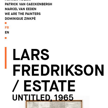
PATRICK VAN CAECKENBERGH
MARCEL VAN EEDEN
WE ARE THE PAINTERS
DOMINIQUE ZINKPÈ
FR
EN
LARS
FREDRIKSON
/ ESTATE
UNTITLED, 1965