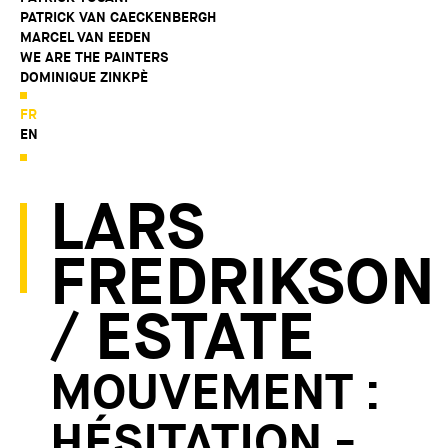
PATRICK VAN CAECKENBERGH
MARCEL VAN EEDEN
WE ARE THE PAINTERS
DOMINIQUE ZINKPÈ
FR
EN
LARS
FREDRIKSON
/ ESTATE
MOUVEMENT :
HÉSITATION -