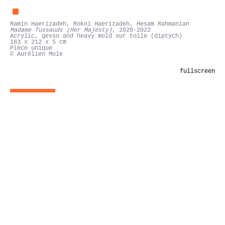
Ramin Haerizadeh, Rokni Haerizadeh, Hesam Rahmanian
Madame Tussauds (Her Majesty)
, 2020-2022
Acrylic, gesso and heavy mold sur toile (diptych)
163 x 212 x 5 cm
Pièce unique
© Aurélien Mole
fullscreen