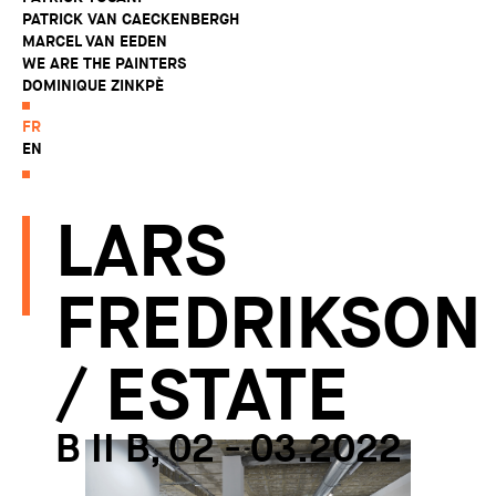
PATRICK VAN CAECKENBERGH
MARCEL VAN EEDEN
WE ARE THE PAINTERS
DOMINIQUE ZINKPÈ
FR
EN
LARS
FREDRIKSON
/ ESTATE
B II B, 02 - 03.2022