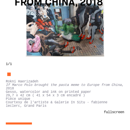
FROM CHINA, 2018
1
/1
Rokni Haerizadeh
If Marco Polo brought the pasta meme to Europe from China
,
2018
Gesso, watercolor and ink on printed paper
29,7 x 42 cm ( 41 x 54 x 3 cm encadré )
Pièce unique
Courtesy de l'artiste & Galerie In Situ - fabienne
leclerc, Grand Paris
fullscreen