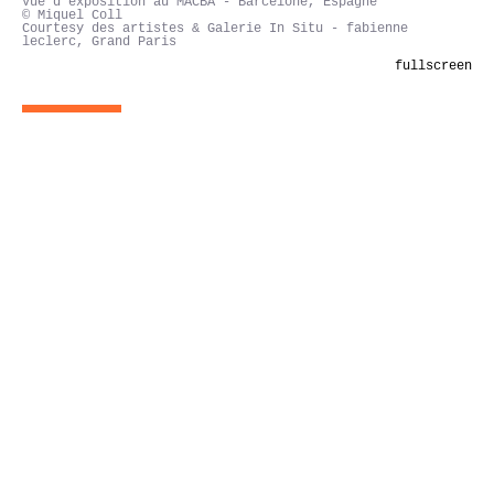
Vue d'exposition au MACBA - Barcelone, Espagne
© Miquel Coll
Courtesy des artistes & Galerie In Situ - fabienne
leclerc, Grand Paris
fullscreen