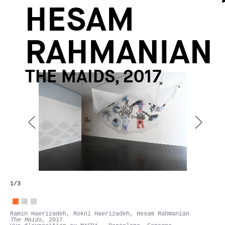
HESAM
RAHMANIAN
THE MAIDS, 2017
1
/3
Ramin Haerizadeh, Rokni Haerizadeh, Hesam Rahmanian
The Maids
, 2017