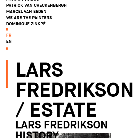
PATRICK VAN CAECKENBERGH
MARCEL VAN EEDEN
WE ARE THE PAINTERS
DOMINIQUE ZINKPÈ
FR
EN
LARS
FREDRIKSON
/ ESTATE
LARS FREDRIKSON
HISTORY