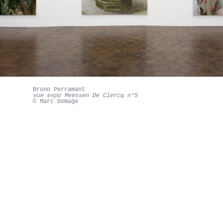
Bruno Perramant
vue expo Meessen De Clercq n°5
© Marc Domage