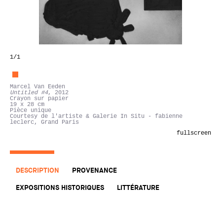
1
/1
Marcel Van Eeden
Untitled #4
, 2012
Crayon sur papier
19 x 28 cm
Pièce unique
Courtesy de l'artiste & Galerie In Situ - fabienne
leclerc, Grand Paris
fullscreen
DESCRIPTION
PROVENANCE
EXPOSITIONS HISTORIQUES
LITTÉRATURE