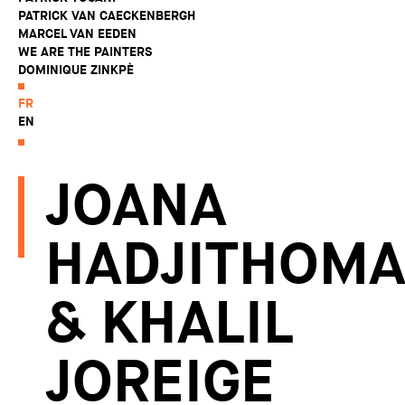
PATRICK VAN CAECKENBERGH
MARCEL VAN EEDEN
WE ARE THE PAINTERS
DOMINIQUE ZINKPÈ
FR
EN
JOANA
HADJITHOMA
& KHALIL
JOREIGE