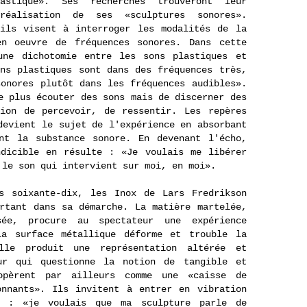
astique». Ses recherches trouveront leur
réalisation de ses «sculptures sonores».
 ils visent à interroger les modalités de la
en oeuvre de fréquences sonores. Dans cette
une dichotomie entre les sons plastiques et
ns plastiques sont dans des fréquences très,
onores plutôt dans les fréquences audibles».
e plus écouter des sons mais de discerner des
tion de percevoir, de ressentir. Les repères
devient le sujet de l'expérience en absorbant
nt la substance sonore. En devenant l'écho,
ndicible en résulte : «Je voulais me libérer
 le son qui intervient sur moi, en moi».
s soixante-dix, les Inox de Lars Fredrikson
rtant dans sa démarche. La matière martelée,
sée, procure au spectateur une expérience
La surface métallique déforme et trouble la
lle produit une représentation altérée et
eur qui questionne la notion de tangible et
opèrent par ailleurs comme une «caisse de
onnants». Ils invitent à entrer en vibration
e : «je voulais que ma sculpture parle de