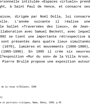
ersonnelle intitulée «Espaces virtuels» prend
ght, à Saint Paul de Vence, et consacre ses
aisse, dirigée par Noël Dolla, lui consacre
nelle. L'année suivante il réalise une
 le ballet «Traversées des lieux», de Jean-
llaboration avec Samuel Beckett, avec lequel
992 se tient une importante rétrospective à
 sont présentés dans quatre lieux simultanés
(1970), lumières et mouvements (1966-1980),
 (1965-1996). En 1995 il crée six oeuvres
l?exposition «Mur du son» de la Villa Arson.
 Pierre Brullé propose une exposition autour
 de la revue «L?Ollave», 1998
1)
e et portraits critiques, Name, Gênes, 1999, p.95