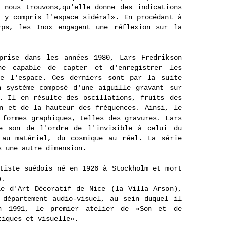
 nous trouvons,qu'elle donne des indications
 y compris l'espace sidéral». En procédant à
rps, les Inox engagent une réflexion sur la
prise dans les années 1980, Lars Fredrikson
ne capable de capter et d'enregistrer les
de l'espace. Ces derniers sont par la suite
n système composé d'une aiguille gravant sur
. Il en résulte des oscillations, fruits des
n et de la hauteur des fréquences. Ainsi, le
 formes graphiques, telles des gravures. Lars
le son de l'ordre de l'invisible à celui du
 au matériel, du cosmique au réel. La série
 une autre dimension.
tiste suédois né en 1926 à Stockholm et mort
).
le d'Art Décoratif de Nice (la Villa Arson),
 département audio-visuel, au sein duquel il
en 1991, le premier atelier de «Son et de
tiques et visuelle».