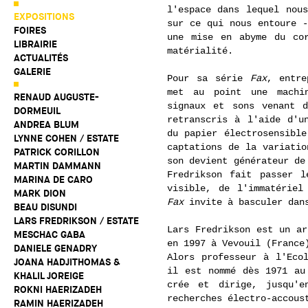
l'espace dans lequel nous
EXPOSITIONS
sur ce qui nous entoure -
FOIRES
une mise en abyme du co
LIBRAIRIE
matérialité.
ACTUALITÉS
GALERIE
Pour sa série
Fax
, entre
met au point une machi
RENAUD AUGUSTE-
signaux et sons venant 
DORMEUIL
retranscris à l'aide d'u
ANDREA BLUM
du papier électrosensible
LYNNE COHEN / ESTATE
captations de la variatio
PATRICK CORILLON
son devient générateur de
MARTIN DAMMANN
Fredrikson fait passer 
MARINA DE CARO
visible, de l'immatériel
MARK DION
Fax
invite à basculer dans
BEAU DISUNDI
LARS FREDRIKSON / ESTATE
Lars Fredrikson est un ar
MESCHAC GABA
en 1997 à Vevouil (France
DANIELE GENADRY
Alors professeur à l'Eco
JOANA HADJITHOMAS &
il est nommé dès 1971 au
KHALIL JOREIGE
crée et dirige, jusqu'
ROKNI HAERIZADEH
recherches électro-accous
RAMIN HAERIZADEH