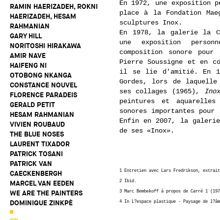
En 1972, une exposition p
RAMIN HAERIZADEH, ROKNI
place à la Fondation Mae
HAERIZADEH, HESAM
sculptures Inox.
RAHMANIAN
En 1978, la galerie la C
GARY HILL
une exposition person
NORITOSHI HIRAKAWA
composition sonore pour
AMIR NAVE
Pierre Soussigne et en co
HAIFENG NI
il se lie d'amitié. En 1
OTOBONG NKANGA
Gordes, lors de laquelle
CONSTANCE NOUVEL
ses collages (1965),
Inox
FLORENCE PARADEIS
peintures et aquarelles
GERALD PETIT
sonores importantes pour 
HESAM RAHMANIAN
Enfin en 2007, la galerie
VIVIEN ROUBAUD
de ses «Inox».
THE BLUE NOSES
LAURENT TIXADOR
PATRICK TOSANI
PATRICK VAN
1 Entretien avec Lars Fredrikson, extrait
CAECKENBERGH
2 Ibid.
MARCEL VAN EEDEN
3 Marc Bembekoff à propos de Carré 1 (197
WE ARE THE PAINTERS
DOMINIQUE ZINKPÈ
4 In L?espace plastique - Paysage de l?âm