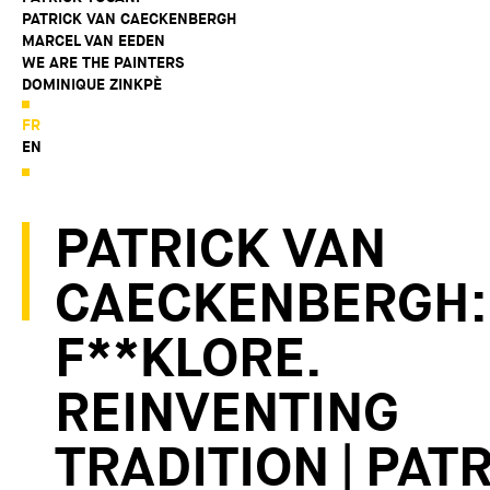
PATRICK VAN CAECKENBERGH
MARCEL VAN EEDEN
WE ARE THE PAINTERS
DOMINIQUE ZINKPÈ
FR
EN
PATRICK VAN
CAECKENBERGH:
F**KLORE.
REINVENTING
TRADITION | PAT