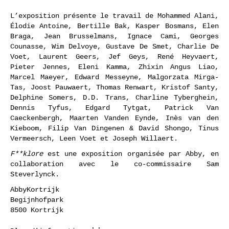
L’exposition présente le travail de Mohammed Alani,
Élodie Antoine, Bertille Bak, Kasper Bosmans, Elen
Braga, Jean Brusselmans, Ignace Cami, Georges
Counasse, Wim Delvoye, Gustave De Smet, Charlie De
Voet, Laurent Geers, Jef Geys, René Heyvaert,
Pieter Jennes, Eleni Kamma, Zhixin Angus Liao,
Marcel Maeyer, Edward Messeyne, Malgorzata Mirga-
Tas, Joost Pauwaert, Thomas Renwart, Kristof Santy,
Delphine Somers, D.D. Trans, Charline Tyberghein,
Dennis Tyfus, Edgard Tytgat, Patrick Van
Caeckenbergh, Maarten Vanden Eynde, Inès van den
Kieboom, Filip Van Dingenen & David Shongo, Tinus
Vermeersch, Leen Voet et Joseph Willaert.
F**klore
est une exposition organisée par Abby, en
collaboration avec le co-commissaire Sam
Steverlynck.
AbbyKortrijk
Begijnhofpark
8500 Kortrijk