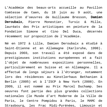
L'Académie des beaux-arts accueille au Pavillon
Comtesse de Caen, du 18 juin au 9 août, une
sélection d'
oeuvres
de Guillaume Bresson,
Damien
Deroubaix
, Pierre Monestier, Tursic & Mille,
lauréats des Prix artistiques en peinture de la
Fondation Simone et Cino Del Duca, décernés
récemment sur proposition de l'Académie.
Né en 1972 à Lille, Damien Deroubaix a étudié à
Saint-Etienne et
en Allemagne (Karlsruhe, 1998).
Depuis 2003, son travail a été exposé dans de
prestigieuses
institutions européennes et a fait
l'objet de nombreuses
expositions personnelles,
particulièrement en Suisse et en
Allemagne. Il a
effectué de longs séjours à l'étranger, notamment
lors des résidences au Künstlerhaus Bethanien à
Berlin (2005) et
à l'ISCP à New York (2008). En
2009, il est nommé au Prix Marcel
Duchamp. Ses
oeuvres font partie des plus grandes collections
nationales (le Musée d'art Moderne de la Ville de
Paris, le Centre
Pompidou à Paris, le MAMC de
Strasbourg, les Frac Midi-
Pyrénées, Limousin et