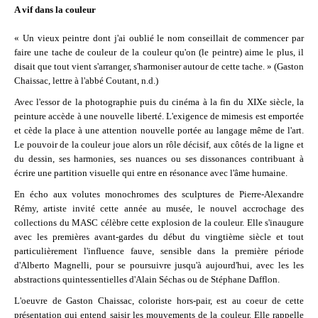
A vif dans la couleur
« Un vieux peintre dont j'ai oublié le nom conseillait de commencer par
faire une tache de couleur de la couleur qu'on (le peintre) aime le plus, il
disait que tout vient s'arranger, s'harmoniser autour de cette tache. » (Gaston
Chaissac, lettre à l'abbé Coutant, n.d.)
Avec l'essor de la photographie puis du cinéma à la fin du XIXe siècle, la
peinture accède à une nouvelle liberté. L'exigence de mimesis est emportée
et cède la place à une attention nouvelle portée au langage même de l'art.
Le pouvoir de la couleur joue alors un rôle décisif, aux côtés de la ligne et
du dessin, ses harmonies, ses nuances ou ses dissonances contribuant à
écrire une partition visuelle qui entre en résonance avec l'âme humaine.
En écho aux volutes monochromes des sculptures de Pierre-Alexandre
Rémy, artiste invité cette année au musée, le nouvel accrochage des
collections du MASC célèbre cette explosion de la couleur. Elle s'inaugure
avec les premières avant-gardes du début du vingtième siècle et tout
particulièrement l'influence fauve, sensible dans la première période
d'Alberto Magnelli, pour se poursuivre jusqu'à aujourd'hui, avec les les
abstractions quintessentielles d'Alain Séchas ou de Stéphane Dafflon.
L'oeuvre de Gaston Chaissac, coloriste hors-pair, est au coeur de cette
présentation qui entend saisir les mouvements de la couleur. Elle rappelle