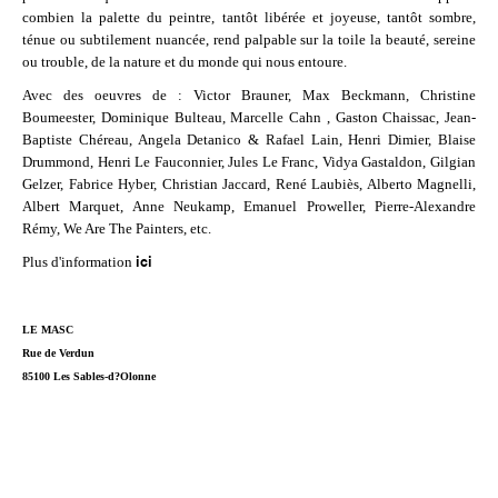
combien la palette du peintre, tantôt libérée et joyeuse, tantôt sombre,
ténue ou subtilement nuancée, rend palpable sur la toile la beauté, sereine
ou trouble, de la nature et du monde qui nous entoure.
Avec des oeuvres de : Victor Brauner, Max Beckmann, Christine
Boumeester, Dominique Bulteau, Marcelle Cahn , Gaston Chaissac, Jean-
Baptiste Chéreau, Angela Detanico & Rafael Lain, Henri Dimier, Blaise
Drummond, Henri Le Fauconnier, Jules Le Franc, Vidya Gastaldon, Gilgian
Gelzer, Fabrice Hyber, Christian Jaccard, René Laubiès, Alberto Magnelli,
Albert Marquet, Anne Neukamp, Emanuel Proweller, Pierre-Alexandre
Rémy, We Are The Painters, etc.
ici
Plus d'information
LE MASC
Rue de Verdun
85100 Les Sables-d?Olonne