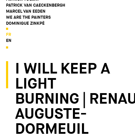
PATRICK VAN CAECKENBERGH
MARCEL VAN EEDEN
WE ARE THE PAINTERS
DOMINIQUE ZINKPÈ
FR
EN
I WILL KEEP A
LIGHT
BURNING | RENA
AUGUSTE-
DORMEUIL