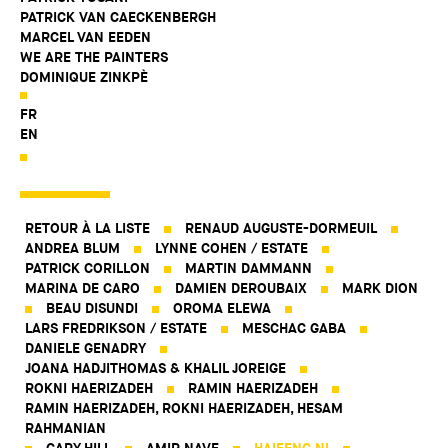
PATRICK VAN CAECKENBERGH
MARCEL VAN EEDEN
WE ARE THE PAINTERS
DOMINIQUE ZINKPÈ
FR
EN
RETOUR À LA LISTE
RENAUD AUGUSTE-DORMEUIL
ANDREA BLUM
LYNNE COHEN / ESTATE
PATRICK CORILLON
MARTIN DAMMANN
MARINA DE CARO
DAMIEN DEROUBAIX
MARK DION
BEAU DISUNDI
OROMA ELEWA
LARS FREDRIKSON / ESTATE
MESCHAC GABA
DANIELE GENADRY
JOANA HADJITHOMAS & KHALIL JOREIGE
ROKNI HAERIZADEH
RAMIN HAERIZADEH
RAMIN HAERIZADEH, ROKNI HAERIZADEH, HESAM
RAHMANIAN