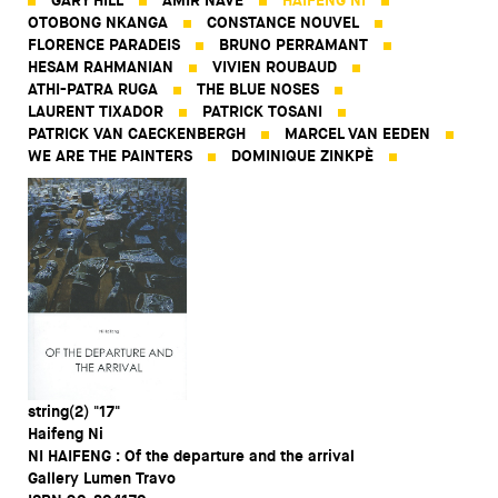
GARY HILL
AMIR NAVE
HAIFENG NI
OTOBONG NKANGA
CONSTANCE NOUVEL
FLORENCE PARADEIS
BRUNO PERRAMANT
HESAM RAHMANIAN
VIVIEN ROUBAUD
ATHI-PATRA RUGA
THE BLUE NOSES
LAURENT TIXADOR
PATRICK TOSANI
PATRICK VAN CAECKENBERGH
MARCEL VAN EEDEN
WE ARE THE PAINTERS
DOMINIQUE ZINKPÈ
string(2) "17"
Haifeng Ni
NI HAIFENG : Of the departure and the arrival
Gallery Lumen Travo