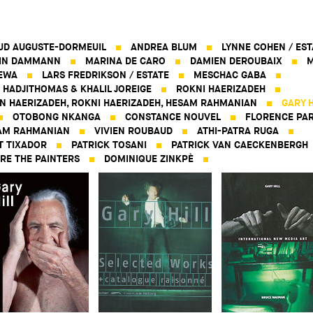
UD AUGUSTE-DORMEUIL
ANDREA BLUM
LYNNE COHEN / EST
IN DAMMANN
MARINA DE CARO
DAMIEN DEROUBAIX
M
EWA
LARS FREDRIKSON / ESTATE
MESCHAC GABA
 HADJITHOMAS & KHALIL JOREIGE
ROKNI HAERIZADEH
N HAERIZADEH, ROKNI HAERIZADEH, HESAM RAHMANIAN
GARY H
OTOBONG NKANGA
CONSTANCE NOUVEL
FLORENCE PAR
AM RAHMANIAN
VIVIEN ROUBAUD
ATHI-PATRA RUGA
T TIXADOR
PATRICK TOSANI
PATRICK VAN CAECKENBERGH
RE THE PAINTERS
DOMINIQUE ZINKPÈ