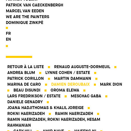
PATRICK VAN CAECKENBERGH
MARCEL VAN EEDEN
WE ARE THE PAINTERS
DOMINIQUE ZINKPÈ
FR
EN
RETOUR À LA LISTE
RENAUD AUGUSTE-DORMEUIL
ANDREA BLUM
LYNNE COHEN / ESTATE
PATRICK CORILLON
MARTIN DAMMANN
MARINA DE CARO
DAMIEN DEROUBAIX
MARK DION
BEAU DISUNDI
OROMA ELEWA
LARS FREDRIKSON / ESTATE
MESCHAC GABA
DANIELE GENADRY
JOANA HADJITHOMAS & KHALIL JOREIGE
ROKNI HAERIZADEH
RAMIN HAERIZADEH
RAMIN HAERIZADEH, ROKNI HAERIZADEH, HESAM
RAHMANIAN