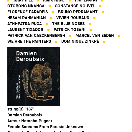
GARY HILL
AMIR NAVE
HAIFENG NI
OTOBONG NKANGA
CONSTANCE NOUVEL
FLORENCE PARADEIS
BRUNO PERRAMANT
HESAM RAHMANIAN
VIVIEN ROUBAUD
ATHI-PATRA RUGA
THE BLUE NOSES
LAURENT TIXADOR
PATRICK TOSANI
PATRICK VAN CAECKENBERGH
MARCEL VAN EEDEN
WE ARE THE PAINTERS
DOMINIQUE ZINKPÈ
string(3) "137"
Damien Deroubaix
Auteur Natacha Pugnet
Feeble Screams From Forests Unknown