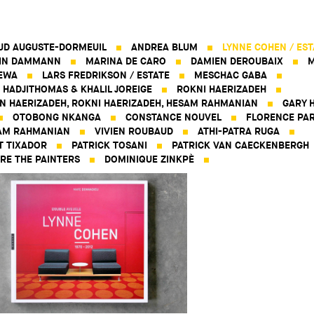
UD AUGUSTE-DORMEUIL
ANDREA BLUM
LYNNE COHEN / EST
IN DAMMANN
MARINA DE CARO
DAMIEN DEROUBAIX
M
EWA
LARS FREDRIKSON / ESTATE
MESCHAC GABA
 HADJITHOMAS & KHALIL JOREIGE
ROKNI HAERIZADEH
N HAERIZADEH, ROKNI HAERIZADEH, HESAM RAHMANIAN
GARY H
OTOBONG NKANGA
CONSTANCE NOUVEL
FLORENCE PAR
AM RAHMANIAN
VIVIEN ROUBAUD
ATHI-PATRA RUGA
T TIXADOR
PATRICK TOSANI
PATRICK VAN CAECKENBERGH
RE THE PAINTERS
DOMINIQUE ZINKPÈ