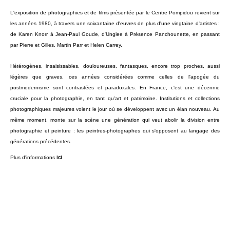
L'exposition de photographies et de films présentée par le Centre Pompidou revient sur
les années 1980, à travers une soixantaine d'euvres de plus d'une vingtaine d'artistes :
de Karen Knorr à Jean-Paul Goude, d'Unglee à Présence Panchounette, en passant
par Pierre et Gilles, Martin Parr et Helen Carrey.
Hétérogènes, insaisissables, douloureuses, fantasques, encore trop proches, aussi
légères que graves, ces années considérées comme celles de l'apogée du
postmodernisme sont contrastées et paradoxales. En France, c'est une décennie
cruciale pour la photographie, en tant qu'art et patrimoine. Institutions et collections
photographiques majeures voient le jour où se développent avec un élan nouveau. Au
même moment, monte sur la scène une génération qui veut abolir la division entre
photographie et peinture : les peintres-photographes qui s'opposent au langage des
générations précédentes.
ici
Plus d'informations