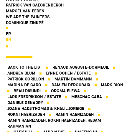
PATRICK VAN CAECKENBERGH
MARCEL VAN EEDEN
WE ARE THE PAINTERS
DOMINIQUE ZINKPÈ
FR
EN
BACK TO THE LIST
RENAUD AUGUSTE-DORMEUIL
ANDREA BLUM
LYNNE COHEN / ESTATE
PATRICK CORILLON
MARTIN DAMMANN
MARINA DE CARO
DAMIEN DEROUBAIX
MARK DION
BEAU DISUNDI
OROMA ELEWA
LARS FREDRIKSON / ESTATE
MESCHAC GABA
DANIELE GENADRY
JOANA HADJITHOMAS & KHALIL JOREIGE
ROKNI HAERIZADEH
RAMIN HAERIZADEH
RAMIN HAERIZADEH, ROKNI HAERIZADEH, HESAM
RAHMANIAN