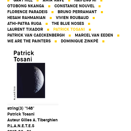
GARY HILL
AMIR NAVE
HAIFENG NI
OTOBONG NKANGA
CONSTANCE NOUVEL
FLORENCE PARADEIS
BRUNO PERRAMANT
HESAM RAHMANIAN
VIVIEN ROUBAUD
ATHI-PATRA RUGA
THE BLUE NOSES
LAURENT TIXADOR
PATRICK TOSANI
PATRICK VAN CAECKENBERGH
MARCEL VAN EEDEN
WE ARE THE PAINTERS
DOMINIQUE ZINKPÈ
string(3) "148"
Patrick Tosani
Auteur Gilles A. Tiberghien
P.L.A.N.E.T.E.S