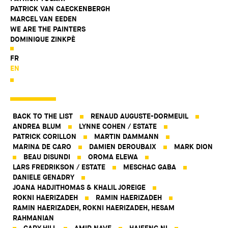
PATRICK VAN CAECKENBERGH
MARCEL VAN EEDEN
WE ARE THE PAINTERS
DOMINIQUE ZINKPÈ
FR
EN
BACK TO THE LIST
RENAUD AUGUSTE-DORMEUIL
ANDREA BLUM
LYNNE COHEN / ESTATE
PATRICK CORILLON
MARTIN DAMMANN
MARINA DE CARO
DAMIEN DEROUBAIX
MARK DION
BEAU DISUNDI
OROMA ELEWA
LARS FREDRIKSON / ESTATE
MESCHAC GABA
DANIELE GENADRY
JOANA HADJITHOMAS & KHALIL JOREIGE
ROKNI HAERIZADEH
RAMIN HAERIZADEH
RAMIN HAERIZADEH, ROKNI HAERIZADEH, HESAM
RAHMANIAN