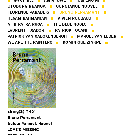
GARY HILL
AMIR NAVE
HAIFENG NI
OTOBONG NKANGA
CONSTANCE NOUVEL
FLORENCE PARADEIS
BRUNO PERRAMANT
HESAM RAHMANIAN
VIVIEN ROUBAUD
ATHI-PATRA RUGA
THE BLUE NOSES
LAURENT TIXADOR
PATRICK TOSANI
PATRICK VAN CAECKENBERGH
MARCEL VAN EEDEN
WE ARE THE PAINTERS
DOMINIQUE ZINKPÈ
string(3) "145"
Bruno Perramant
Auteur Yannick Haenel
LOVE'S MISSING