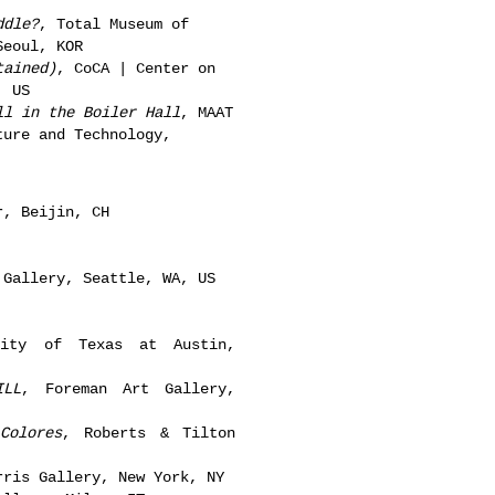
ddle?
,
Total Museum of
Seoul,
KOR
tained)
,
CoCA | Center on
, US
ll in the Boiler Hall
, MAAT
ture and Technology,
r, Beijin, CH
Gallery, Seattle, WA, US
sity of Texas at Austin,
ILL
, Foreman Art Gallery,
Colores
, Roberts & Tilton
rris Gallery, New York, NY