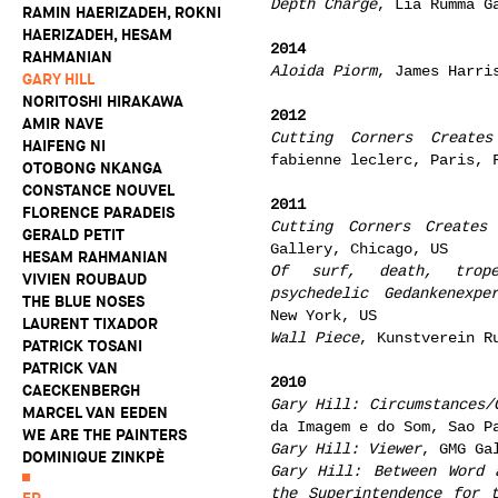
Depth Charge
, Lia Rumma G
RAMIN HAERIZADEH, ROKNI
HAERIZADEH, HESAM
2014
RAHMANIAN
Aloida Piorm
, James Harri
GARY HILL
NORITOSHI HIRAKAWA
2012
AMIR NAVE
Cutting Corners Create
HAIFENG NI
fabienne leclerc, Paris, 
OTOBONG NKANGA
CONSTANCE NOUVEL
2011
FLORENCE PARADEIS
Cutting Corners Creates
GERALD PETIT
Gallery, Chicago, US
HESAM RAHMANIAN
Of surf, death, trop
VIVIEN ROUBAUD
psychedelic Gedankenexper
THE BLUE NOSES
New York, US
LAURENT TIXADOR
Wall Piece
, Kunstverein R
PATRICK TOSANI
PATRICK VAN
2010
CAECKENBERGH
Gary Hill: Circumstances/
MARCEL VAN EEDEN
da Imagem e do Som, Sao P
WE ARE THE PAINTERS
Gary Hill: Viewer
, GMG Ga
DOMINIQUE ZINKPÈ
Gary Hill: Between Word 
the Superintendence for t
FR