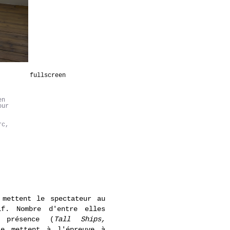
fullscreen
en
our
rc,
 mettent le spectateur au
if. Nombre d'entre elles
 présence (
Tall Ships,
le mettent à l'épreuve à