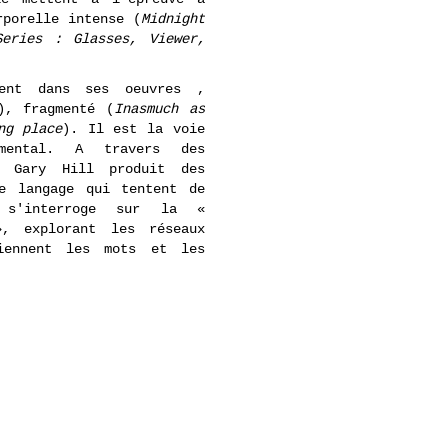
rporelle intense (
Midnight
Series : Glasses, Viewer,
ent dans ses oeuvres ,
), fragmenté (
Inasmuch as
ng place
). Il est la voie
mental. A travers des
, Gary Hill produit des
de langage qui tentent de
 s'interroge sur la «
», explorant les réseaux
tiennent les mots et les