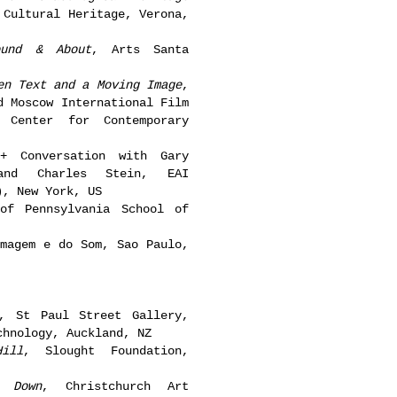
 Cultural Heritage, Verona,
ound & About
, Arts Santa
en Text and a Moving Image
,
d Moscow International Film
 Center for Contemporary
+ Conversation with Gary
and Charles Stein, EAI
), New York, US
of Pennsylvania School of
magem e do Som, Sao Paulo,
, St Paul Street Gallery,
chnology, Auckland, NZ
ill
, Slought Foundation,
 Down
, Christchurch Art