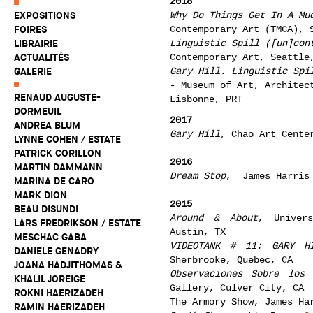
2018
EXPOSITIONS
Why Do Things Get In A Mu
FOIRES
Contemporary Art (TMCA)
, 
LIBRAIRIE
Linguistic Spill (
[
un
]
con
ACTUALITÉS
Contemporary Art
, Seattle
GALERIE
Gary Hill. Linguistic Spi
- Museum of Art, Architec
RENAUD AUGUSTE-
Lisbonne, PRT
DORMEUIL
2017
ANDREA BLUM
Gary Hill
, Chao Art Cente
LYNNE COHEN / ESTATE
PATRICK CORILLON
2016
MARTIN DAMMANN
Dream Stop
, James Harris 
MARINA DE CARO
MARK DION
2015
BEAU DISUNDI
Around & About
, Univer
LARS FREDRIKSON / ESTATE
Austin, TX
MESCHAC GABA
VIDEOTANK # 11: GARY H
DANIELE GENADRY
Sherbrooke, Quebec, CA
JOANA HADJITHOMAS &
Observaciones Sobre los 
KHALIL JOREIGE
Gallery, Culver City, CA
ROKNI HAERIZADEH
The Armory Show, James Ha
RAMIN HAERIZADEH