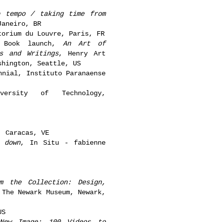
 tempo / taking time from
Janeiro, BR
torium du Louvre, Paris, FR
, Book launch,
An Art of
s and Writings
, Henry Art
shington, Seattle, US
nnial, Instituto Paranaense
versity of Technology,
, Caracas, VE
 down
, In Situ - fabienne
m the Collection: Design,
 The Newark Museum, Newark,
US
New Image: 100 Videos to