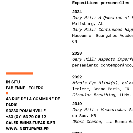
Expositions personnelles
2024
Gary Hill: A Question of 
Wolfsburg, AL
Gary Hill: Continuous Hap
Museum of Guangzhou Acade
CN
2023
Gary Hill: Aspecto imperf
pensamiento contemporánco
2022
IN SITU
Mind's Eye Blink(s)
, gale
FABIENNE LECLERC
leclerc, Grand Paris, FR
Circular Breathing
, LUMA,
43 RUE DE LA COMMUNE DE
2019
PARIS
Gary Hill : Momentombs
, S
93230 ROMAINVILLE
du Sud, KR
+33 (0)1 53 79 06 12
Ghost Chance
, Lia Rumma G
GALERIE@INSITUPARIS.FR
WWW.INSITUPARIS.FR