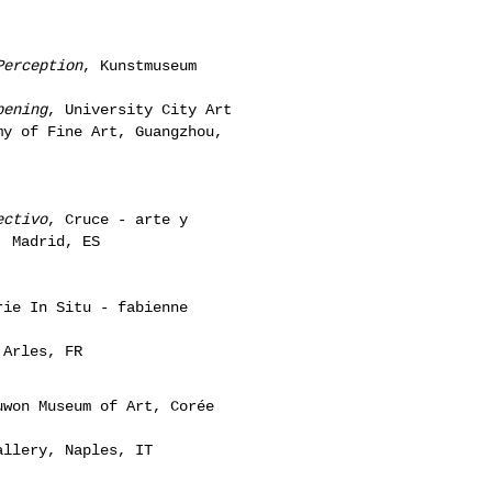
Perception
, Kunstmuseum
pening
, University City Art
my of Fine Art, Guangzhou,
ectivo
, Cruce - arte y
, Madrid, ES
rie In Situ - fabienne
 Arles, FR
uwon Museum of Art, Corée
allery, Naples, IT