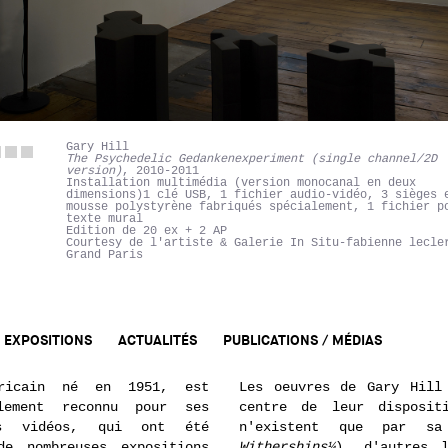
Gary Hill
The Psychedelic Gedankenexperiment (single channel/2D
version)
, 2010-2011
Installation multimédia (version monocanal en deux
dimensions)1 clé USB, 1 fichier audio-vidéo, 3 sièges 
mousse polystyrène fabriqués spécialement, 1 fichier p
texte mural
Edition de 20 ex + 2 AP
Courtesy de l'artiste & Galerie In Situ-fabienne lecle
Grand Paris
EXPOSITIONS
ACTUALITÉS
PUBLICATIONS / MÉDIAS
éricain né en 1951, est
Les oeuvres de Gary Hill
alement reconnu pour ses
centre de leur disposit
ns vidéos, qui ont été
n'existent que par sa
de nombreuses expositions
Withershins¼
), d'autres 