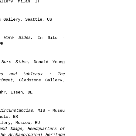
allery, Milan, IT
s Gallery, Seattle, US
s More Sides
, In Situ -
FR
 More Sides
, Donald Young
es and tableaux : The
iment
, Gladstone Gallery,
uhr, Essen, DE
Circunstâncias
, MIS - Museu
aulo, BR
llery, Moscow, RU
and Image, Headquarters of
he Archaeological Heritage