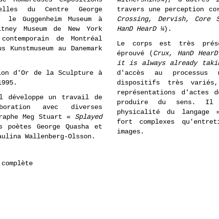
celles du Centre George
travers une perception co
, le Guggenheim Museum à
Crossing, Dervish, Core 
itney Museum de New York
HanD HearD ¼
).
contemporain de Montréal
Le corps est très prés
us Kunstmuseum au Danemark
éprouvé (
Crux, HanD HearD
it is always already taki
ion d'Or de la Sculpture à
d'accès au processus 
1995.
dispositifs très variés
représentations d'actes 
l développe un travail de
produire du sens. Il
boration avec diverses
physicalité du langage 
graphe Meg Stuart «
Splayed
fort complexes qu'entre
s poètes George Quasha et
images.
aulina Wallenberg-Olsson.
 complète