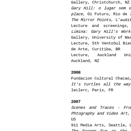
Gallery, Christchurch, NZ
Gary Hill: o lugar sem o
place
, Oi Futuro, Rio de 
The Mirror Points
, L'audi
Lecture and screenings
Limina: Gary Hill's Work
Gallery, University of Wa
Lecture, 5th VentoSul Bie
de Arte, Curitiba, BR
Lecture, Auckland Uni
Auckland, NZ
2008
Fundacion Cultural Chacao
It's turtles all the way
leclerc, Paris, FR
2007
Scenes and Traces - Fro
Phtography and Video Art
,
US
911 Media Arts, Seattle, 
The Screen Eye or the 