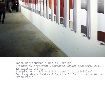
Joana Hadjithomas & Khalil Joreige
L'album du président (Lebanese Rocket Society)
, 2011
32 Digital prints
Exemplaire N° 2/5 + 2 E.A (dont 3 indivisibles)
Courtesy des artistes & Galerie In Situ - fabienne lec
Grand Paris