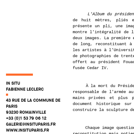
L'Album du présiden
de huit mètres, pliés e
présente un pli, une ima
montre l'intégralité de l
deux images. La première 
de long, reconstituant à
les artistes à l'Universi
de photographies de trent
offert au président Foua
fusée Cedar IV.
IN SITU
À la mort du Président,
FABIENNE LECLERC
responsable de l'armée au
mains privées et plus 
43 RUE DE LA COMMUNE DE
document historique su
PARIS
construire la sculpture d
93230 ROMAINVILLE
+33 (0)1 53 79 06 12
GALERIE@INSITUPARIS.FR
Chaque image questionne
WWW.INSITUPARIS.FR
reconstitution mais potie