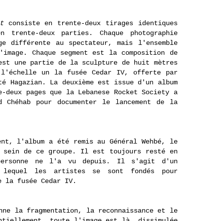
t
consiste en trente-deux tirages identiques
n trente-deux parties. Chaque photographie
ge différente au spectateur, mais l'ensemble
'image. Chaque segment est la composition de
est une partie de la sculpture de huit mètres
 l'échelle un la fusée Cedar IV, offerte par
té Hagazian. La deuxième est issue d'un album
e-deux pages que la Lebanese Rocket Society a
d Chéhab pour documenter le lancement de la
 l'album a été remis au Général Wehbé, le
 sein de ce groupe. Il est toujours resté en
personne ne l'a vu depuis. Il s'agit d'un
r lequel les artistes se sont fondés pour
e la fusée Cedar IV.
 la fragmentation, la reconnaissance et le
ntiellement, toute l'image est là, dissimulée