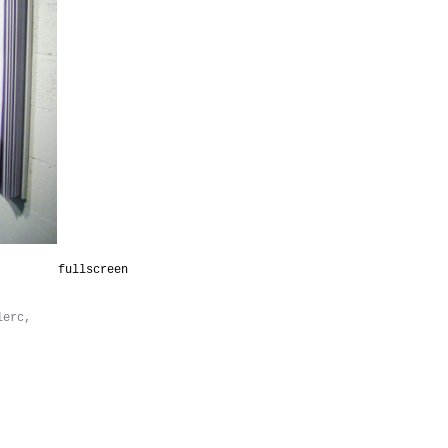
fullscreen
lerc,