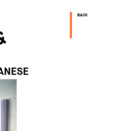
BACK
&
E
BANESE