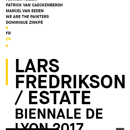
PATRICK VAN CAECKENBERGH
MARCEL VAN EEDEN
WE ARE THE PAINTERS
DOMINIQUE ZINKPÈ
FR
EN
LARS
FREDRIKSON
/ ESTATE
BIENNALE DE
LYON 2017