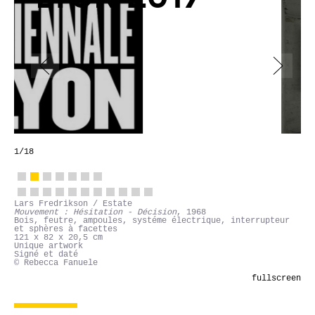
1
/18
Lars Fredrikson / Estate
Mouvement : Hésitation - Décision
, 1968
Bois, feutre, ampoules, systéme électrique, interrupteur
et sphères à facettes
121 x 82 x 20,5 cm
Unique artwork
Signé et daté
© Rebecca Fanuele
fullscreen