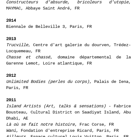
Constructeurs d'absurde, bricoleurs d'utopie
,
MAYMAC, Abbaye Saint André, FR
2014
Biennale de Belleville 3, Paris, FR
2013
Trucville
, Centre d'art galerie du dourven, Trédez-
Locquemeau, FR
Chasse et chassé
, domaine départemental de la
Garenne Lemot, Loire atlantique, FR
2012
Unlimited Bodies (perles du corps)
, Palais de Iena,
Paris, FR
2011
Island Artists (Art, talks & sensations)
- Fabrice
Bousteau, Cultural District on Saadiyat Island, Abu
Dhabi, AE
Là où se fait notre histoire
, Frac Corse, FR
Wani
, Fondation d'entreprise Ricard, Paris, FR
Ailleurs
, Espace culturel Louis Vuitton, Paris, FR