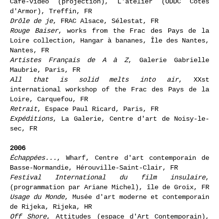
Café-vidéo (projection), L'atelier (ODDC Côtes
d'Armor), Treffin, FR
Drôle de je
, FRAC Alsace, Sélestat, FR
Rouge Baiser
, works from the Frac des Pays de la
Loire collection, Hangar à bananes, Île des Nantes,
Nantes, FR
Artistes Français de A à Z
, Galerie Gabrielle
Maubrie, Paris, FR
All that is solid melts into air
, XXst
international workshop of the Frac des Pays de la
Loire, Carquefou, FR
Retrait
, Espace Paul Ricard, Paris, FR
Expéditions
, La Galerie, Centre d'art de Noisy-le-
sec, FR
2006
Échappées...
, Wharf, Centre d'art contemporain de
Basse-Normandie, Hérouville-Saint-Clair, FR
Festival International du film insulaire
,
(programmation par Ariane Michel), île de Groix, FR
Usage du Monde
, Musée d'art moderne et contemporain
de Rijeka, Rijeka, HR
Off Shore
, Attitudes (espace d'Art Contemporain),