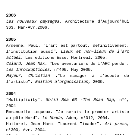
2006
Les nouveaux paysages
. Architecture d'Aujourd'hui
363, Mar-Avr.2006.
2005
Ardenne, Paul. "L'art est partout, définitivement.
l'institution auss
i". Lieux et non-lieux de l'art
actuel
. Les éditions Esse, Montréal, 2005.
Colard,
Jean Max. "
Les aventuriers de l'ARC perdu".
Les Inrockuptibles,
n°495, May 2005.
Mayeur,
Christian
.
"Le manager à l'écoute de
l'artiste".
Edition d'organisation,
2005.
2004
"Multiplicity"
. Solid Sea 03 -The Road Map
, n°4,
2004
Emmanuelle Lequeux. "Je serais le premier artiste
au pôle Nord".
Le Monde
, Aden, n°312, 2004.
Huitorel, Jean Marc. "Laurent Tixador".
Art press
,
n°300, Avr. 2004.