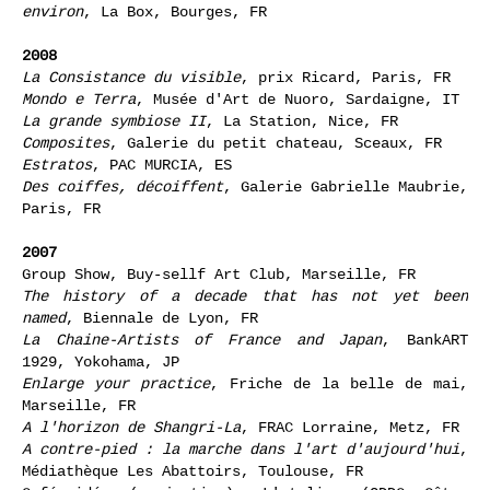
environ
, La Box, Bourges, FR
2008
La Consistance du visible
, prix Ricard, Paris, FR
Mondo e Terra
, Musée d'Art de Nuoro, Sardaigne, IT
La grande symbiose II
, La Station, Nice, FR
Composites
, Galerie du petit chateau, Sceaux, FR
Estratos
, PAC MURCIA, ES
Des coiffes, décoiffent
, Galerie Gabrielle Maubrie,
Paris, FR
2007
Group Show, Buy-sellf Art Club, Marseille, FR
The history of a decade that has not yet been
named
, Biennale de Lyon, FR
La Chaine-Artists of France and Japan
, BankART
1929, Yokohama, JP
Enlarge your practice
, Friche de la belle de mai,
Marseille, FR
A l'horizon de Shangri-La
, FRAC Lorraine, Metz, FR
A contre-pied : la marche dans l'art d'aujourd'hui
,
Médiathèque Les Abattoirs, Toulouse, FR