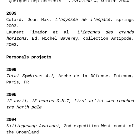
"Quelques déplacements".
Livraison 4
, winter 2004.
2003
Colard, Jean Max
. L'odyssée de l'espace
. springs
2003.
Laurent Tixador et al.
L'inconnu des grands
horizons
. Ed. Michel Baverey, collection Antipode,
2003.
Personals projects
2009
Total Symbiose 4.1
, Arche de la Défense, Puteaux,
Paris, FR
2005
12 avril, 13 heures G.M.T, first artist who reached
the North pole
2004
Killingusaap Avataani
, 2nd expedition West coast of
the Groenland