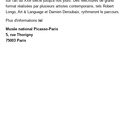
sur l'art du XXe siècle jusqu'à nos jours. Des réécritures de grand
format réalisées par plusieurs artistes contemporains, tels Robert
Longo, Art & Language et Damien Deroubaix, rythmeront le parcours.
ici
Plus d'informations
Musée national Picasso-Paris
5, rue Thorigny
75003 Paris