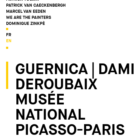
PATRICK VAN CAECKENBERGH
MARCEL VAN EEDEN
WE ARE THE PAINTERS
DOMINIQUE ZINKPÈ
FR
EN
GUERNICA | DAM
DEROUBAIX
MUSÉE
NATIONAL
PICASSO-PARIS