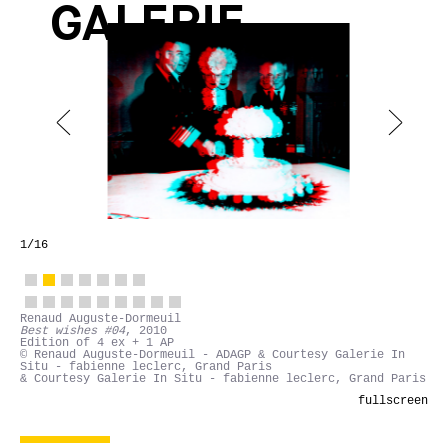
GALERIE
2
/16
Renaud Auguste-Dormeuil
Best wishes #04
, 2010
Edition of 4 ex + 1 AP
© Renaud Auguste-Dormeuil - ADAGP & Courtesy Galerie In
Situ - fabienne leclerc, Grand Paris
& Courtesy Galerie In Situ - fabienne leclerc, Grand Paris
fullscreen