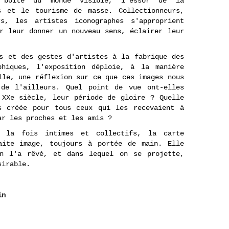
 boîte du monde visible, l'essor de la
s et le tourisme de masse. Collectionneurs,
rs, les artistes iconographes s'approprient
r leur donner un nouveau sens, éclairer leur
s et des gestes d'artistes à la fabrique des
phiques, l'exposition déploie, à la manière
lle, une réflexion sur ce que ces images nous
 de l'ailleurs. Quel point de vue ont-elles
 XXe siècle, leur période de gloire ? Quelle
s créée pour tous ceux qui les recevaient à
ar les proches et les amis ?
à la fois intimes et collectifs, la carte
aite image, toujours à portée de main. Elle
on l'a rêvé, et dans lequel on se projette,
sirable.
in