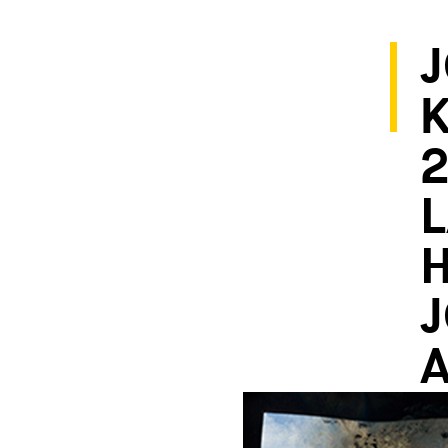
K
2
L
H
J