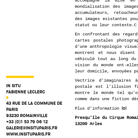
accompagné la mise en
mondialisation des image
accumulateurs, retoucheu
des images existantes pou
statut ou leur contexte.C
En confrontant des regard
cartes postales photogra
d'une anthropologie visue
montrent et nous disent
véhiculé tout au long du
vision du monde ont-elle
leur domicile, envoyées p
Vectrice d'imaginaires 
IN SITU
postale est l'illusion f
FABIENNE LECLERC
montre le monde tel qu'
comme dans une fiction dé
43 RUE DE LA COMMUNE DE
ici
Plus d'information
PARIS
93230 ROMAINVILLE
Presqu'île du Cirque Roma
+33 (0)1 53 79 06 12
13200 Arles
GALERIE@INSITUPARIS.FR
WWW.INSITUPARIS.FR