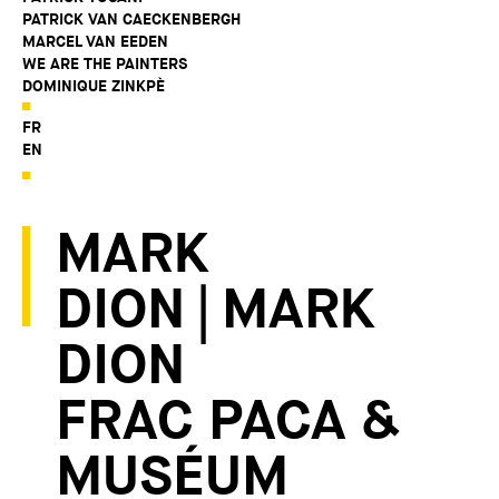
PATRICK VAN CAECKENBERGH
MARCEL VAN EEDEN
WE ARE THE PAINTERS
DOMINIQUE ZINKPÈ
FR
EN
MARK
DION | MARK
DION
FRAC PACA &
MUSÉUM